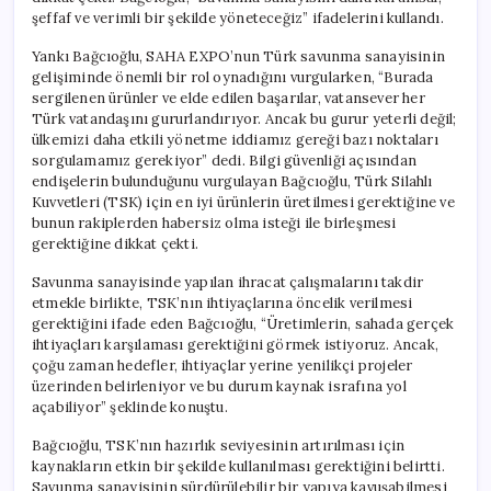
şeffaf ve verimli bir şekilde yöneteceğiz” ifadelerini kullandı.
Yankı Bağcıoğlu, SAHA EXPO’nun Türk savunma sanayisinin
gelişiminde önemli bir rol oynadığını vurgularken, “Burada
sergilenen ürünler ve elde edilen başarılar, vatansever her
Türk vatandaşını gururlandırıyor. Ancak bu gurur yeterli değil;
ülkemizi daha etkili yönetme iddiamız gereği bazı noktaları
sorgulamamız gerekiyor” dedi. Bilgi güvenliği açısından
endişelerin bulunduğunu vurgulayan Bağcıoğlu, Türk Silahlı
Kuvvetleri (TSK) için en iyi ürünlerin üretilmesi gerektiğine ve
bunun rakiplerden habersiz olma isteği ile birleşmesi
gerektiğine dikkat çekti.
Savunma sanayisinde yapılan ihracat çalışmalarını takdir
etmekle birlikte, TSK’nın ihtiyaçlarına öncelik verilmesi
gerektiğini ifade eden Bağcıoğlu, “Üretimlerin, sahada gerçek
ihtiyaçları karşılaması gerektiğini görmek istiyoruz. Ancak,
çoğu zaman hedefler, ihtiyaçlar yerine yenilikçi projeler
üzerinden belirleniyor ve bu durum kaynak israfına yol
açabiliyor” şeklinde konuştu.
Bağcıoğlu, TSK’nın hazırlık seviyesinin artırılması için
kaynakların etkin bir şekilde kullanılması gerektiğini belirtti.
Savunma sanayisinin sürdürülebilir bir yapıya kavuşabilmesi