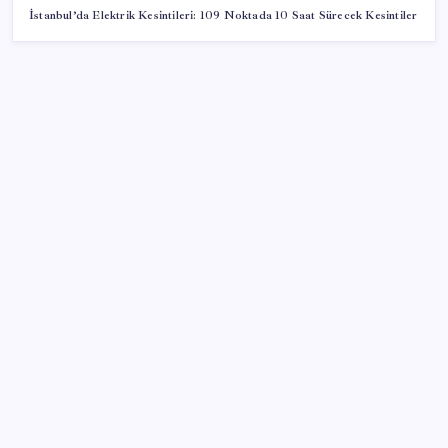
İstanbul’da Elektrik Kesintileri: 109 Noktada 10 Saat Sürecek Kesintiler
SON YAZILAR
Pixel Telefonlara Yapay Zeka Destekli Saat
Tasarımları Geliyor
Porsche yöneticisinden Volkswagen’e maliyetleri
hızla düşürme çağrısı
Tarihi borsa çöküşü: ‘Kaybedenler Kulübü’ siyasi parti
kuruyor!
Google Maps’e büyük değişiklik: Oteli bulacak, yemeği