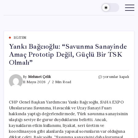
Skip
to
content
EĞITIM
Yankı Bağcıoğlu: “Savunma Sanayinde
Amaç Prototip Değil, Güçlü Bir TSK
Olmalı”
Yankı
By
Mehmet Çelik
yorumlar kapalı
Bağcıoğlu:
11 Mayıs 2026
2 Min Read
“Savunma
Sanayinde
Amaç
CHP Genel Başkan Yardımcısı Yankı Bağcıoğlu, SAHA EXPO
Prototip
Uluslararası Savunma, Havacılık ve Uzay Sanayi Fuarı
Değil,
Güçlü
hakkında yaptığı değerlendirmede, Türk savunma sanayisinin
Bir
ulaştığı seviye ile gurur duyduklarını belirtti. Ancak,
TSK
kaynakların etkin kullanımı, liyakat, seri üretim ve
Olmalı”
koordinasyon gibi alanlarda yapısal sorunların var olduğuna
için
dikkat çekti. Bağcıoğlu, “Savunma sanayisini daha kurumsal,