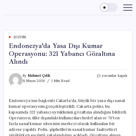
Skip
to
content
EĞITIM
Endonezya’da Yasa Dışı Kumar
Operasyonu: 321 Yabancı Gözaltına
Alındı
Endonezya’da
By
Mehmet Çelik
yorumlar kapalı
Yasa
11 Mayıs 2026
1 Min Read
Dışı
Kumar
Operasyonu:
Endonezya’nın başkenti Cakarta’da, büyük bir yasa dışı sanal
321
kumar operasyonu gerçekleştirildi. Cakarta polisi, bu
Yabancı
Gözaltına
kapsamda 321 yabancı uyruklunun gözaltına alındığını bildirdi.
Alındı
Operasyon, ülke dışındaki kullanıcıları hedef alan ve 70’ten
için
fazla sanal kumar sitesinin merkezi olarak kullanılan bir
adrese yapıldı. Polis, şüphelilerin sanal kumar faaliyetleri
yürütürken suçüstü yakalandığını açıkladı. Gözaltına alınan