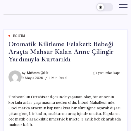
Skip
to
content
EĞITIM
Otomatik Kilitleme Felaketi: Bebeği
Araçta Mahsur Kalan Anne Çilingir
Yardımıyla Kurtarıldı
Otomatik
By
Mehmet Çelik
yorumlar kapalı
Kilitleme
9 Mayıs 2026
1 Min Read
Felaketi:
Bebeği
Araçta
Trabzon’un Ortahisar ilçesinde yaşanan olay, bir annenin
Mahsur
korkulu anlar yaşamasına neden oldu. İnönü Mahallesi’nde,
Kalan
Anne
Opel marka aracının kapısını kısa bir süreliğine açarak dışarı
Çilingir
çıkan genç bir kadın, anahtarını araç içinde unuttu. Kapıların
Yardımıyla
otomatik olarak kilitlenmesiyle birlikte, 3 aylık bebek arabada
Kurtarıldı
mahsur kaldı.
için