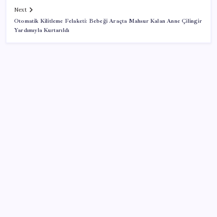
Next
Otomatik Kilitleme Felaketi: Bebeği Araçta Mahsur Kalan Anne Çilingir
Yardımıyla Kurtarıldı
SON YAZILAR
Prof. Dr. Osman Müftüoğlu açıkladı… Poşet çaydaki
tehlike: Sıcak suyla temas ettiğinde…
Çerçeve yasa TBMM’de… Görüşmeler bugün
başlıyor: Saat belli oldu
İlana koyan hiç beklemiyor, alıcısı hazır: Bu 20