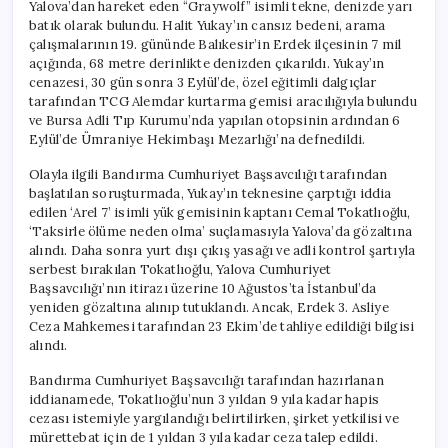
Yalova’dan hareket eden “Graywolf” isimli tekne, denizde yarı
batık olarak bulundu. Halit Yukay’ın cansız bedeni, arama
çalışmalarının 19. gününde Balıkesir’in Erdek ilçesinin 7 mil
açığında, 68 metre derinlikte denizden çıkarıldı. Yukay’ın
cenazesi, 30 gün sonra 3 Eylül’de, özel eğitimli dalgıçlar
tarafından TCG Alemdar kurtarma gemisi aracılığıyla bulundu
ve Bursa Adli Tıp Kurumu’nda yapılan otopsinin ardından 6
Eylül’de Ümraniye Hekimbaşı Mezarlığı’na defnedildi.
Olayla ilgili Bandırma Cumhuriyet Başsavcılığı tarafından
başlatılan soruşturmada, Yukay’ın teknesine çarptığı iddia
edilen ‘Arel 7’ isimli yük gemisinin kaptanı Cemal Tokatlıoğlu,
‘Taksirle ölüme neden olma’ suçlamasıyla Yalova’da gözaltına
alındı. Daha sonra yurt dışı çıkış yasağı ve adli kontrol şartıyla
serbest bırakılan Tokatlıoğlu, Yalova Cumhuriyet
Başsavcılığı’nın itirazı üzerine 10 Ağustos’ta İstanbul’da
yeniden gözaltına alınıp tutuklandı. Ancak, Erdek 3. Asliye
Ceza Mahkemesi tarafından 23 Ekim’de tahliye edildiği bilgisi
alındı.
Bandırma Cumhuriyet Başsavcılığı tarafından hazırlanan
iddianamede, Tokatlıoğlu’nun 3 yıldan 9 yıla kadar hapis
cezası istemiyle yargılandığı belirtilirken, şirket yetkilisi ve
mürettebat için de 1 yıldan 3 yıla kadar ceza talep edildi.