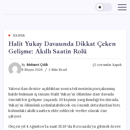
Skip
to
content
HABER
Halit Yukay Davasında Dikkat Çeken
Gelişme: Akıllı Saatin Rolü
Halit
By
Mehmet Çelik
yorumlar kapalı
Yukay
8 Mayıs 2026
2 Min Read
Davasında
Dikkat
Çeken
Yalova’dan denize açıldıktan sonra teknesinin parçalanmış
Gelişme:
halde bulunan iş insanı Halit Yukay’ın ölümüne dair davada
Akıllı
Saatin
önemli bir gelişme yaşandı. 10 kişinin yargılandığı bu davada,
Rolü
Yukay’ın ölümünü aydınlatabilecek en önemli detaylardan biri,
için
kolundaki akıllı saatten elde edilecek veriler olarak öne
çıkıyor.
Geçen yıl 4 Ağustos’ta saat 15.10’da Bozcaada’ya gitmek üzere