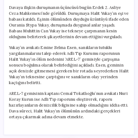
Davaya ilişkin duruşmanın üçüncüsü bugün Erdek 2. Asliye
Ceza Mahkemesi’nde görüldü. Duruşmaya Halit Yukay’ın eşi ve
babası katıldı. Eşinin ölümünden duyduğu üzüntüyü ifade eden
Ourania Stypa Yukay, duruşmada duygusal anlar yaşadı.
Babası Muhittin Can Yukay ise tekneye çarpmanın kesin
olduğunu belirterek şikayetlerinin devam ettiğini vurguladı.
Yukay’ın avukatı Emine Selma Esen, sanıkların tutuklu
yargılanmalarını talep ederek Adli Tıp Kurumu raporunun
Halit Yukay’ın ölüm nedenini ‘AREL-7’ gemisiyle çarpışma
sonucu boğulma olarak belirlediğini açıkladı. Esen, geminin
açık denizde gitmemesi gereken bir rotada seyrederken Halit
Yukay’ın teknesine çarptığını ve sanıkların olay yerinden
kaçtığını belirtti.
AREL-7 gemisinin kaptanı Cemal Tokatlıoğlu’nun avukatı Nuri
Koray Kurun ise Adli Tıp raporunu eleştirerek, raporu
hazırlayanların denizcilik bilgisine sahip olmadığını iddia etti.
Dava süreci, Halit Yukay’ın ölümünün ardındaki gerçekleri
ortaya çıkarmak adına devam etmekte.