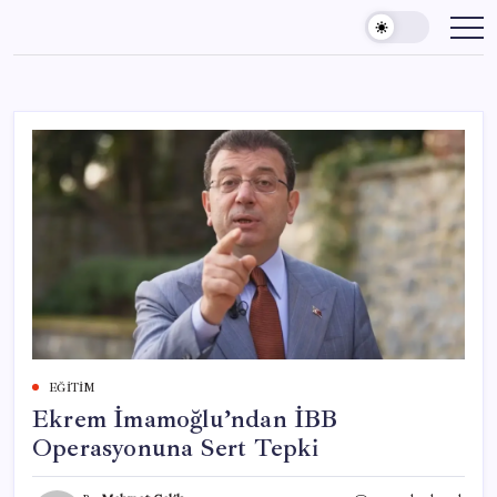
Skip
to
content
EĞITIM
Ekrem İmamoğlu’ndan İBB
Operasyonuna Sert Tepki