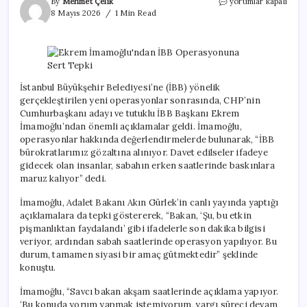
Ekrem
By
Mehmet Çelik
yorumlar kapalı
İmamoğlu’ndan
8 Mayıs 2026
1 Min Read
İBB
Operasyonuna
Sert
Tepki
için
İstanbul Büyükşehir Belediyesi’ne (İBB) yönelik
gerçekleştirilen yeni operasyonlar sonrasında, CHP’nin
Cumhurbaşkanı adayı ve tutuklu İBB Başkanı Ekrem
İmamoğlu’ndan önemli açıklamalar geldi. İmamoğlu,
operasyonlar hakkında değerlendirmelerde bulunarak, “İBB
bürokratlarımız gözaltına alınıyor. Davet edilseler ifadeye
gidecek olan insanlar, sabahın erken saatlerinde baskınlara
maruz kalıyor” dedi.
İmamoğlu, Adalet Bakanı Akın Gürlek’in canlı yayında yaptığı
açıklamalara da tepki göstererek, “Bakan, ‘Şu, bu etkin
pişmanlıktan faydalandı’ gibi ifadelerle son dakika bilgisi
veriyor, ardından sabah saatlerinde operasyon yapılıyor. Bu
durum, tamamen siyasi bir amaç gütmektedir” şeklinde
konuştu.
İmamoğlu, “Savcı bakan akşam saatlerinde açıklama yapıyor.
‘Bu konuda yorum yapmak istemiyorum, yargı süreci devam