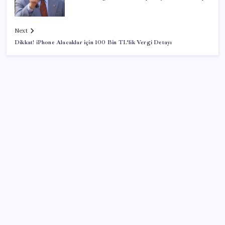
Next
Dikkat! iPhone Alacaklar için 100 Bin TL’lik Vergi Detayı
SON YAZILAR
Epic Games’in 13 Ağustos’a kadar ücretsiz verdiği
oyunlar belli oldu
Ev sahipleri dikkat: 2027 emlak vergisi
hesaplamasında yeni dönem başladı!