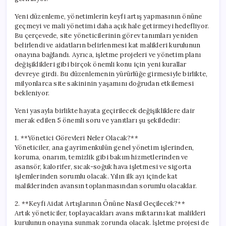
Yeni düzenleme, yönetimlerin keyfi artış yapmasının önüne
geçmeyi ve mali yönetimi daha açık hale getirmeyi hedefliyor.
Bu çerçevede, site yöneticilerinin görev tanımları yeniden
belirlendi ve aidatların belirlenmesi kat malikleri kurulunun
onayına bağlandı. Ayrıca, işletme projeleri ve yönetim planı
değişiklikleri gibi birçok önemli konu için yeni kurallar
devreye girdi. Bu düzenlemenin yürürlüğe girmesiyle birlikte,
milyonlarca site sakininin yaşamını doğrudan etkilemesi
bekleniyor.
Yeni yasayla birlikte hayata geçirilecek değişikliklere dair
merak edilen 5 önemli soru ve yanıtları şu şekildedir:
1. **Yönetici Görevleri Neler Olacak?**
Yöneticiler, ana gayrimenkulün genel yönetim işlerinden,
koruma, onarım, temizlik gibi bakım hizmetlerinden ve
asansör, kalorifer, sıcak-soğuk hava işletmesi ve sigorta
işlemlerinden sorumlu olacak. Yılın ilk ayı içinde kat
maliklerinden avansın toplanmasından sorumlu olacaklar.
2. **Keyfi Aidat Artışlarının Önüne Nasıl Geçilecek?**
Artık yöneticiler, toplayacakları avans miktarını kat malikleri
kurulunun onayına sunmak zorunda olacak. İşletme projesi de