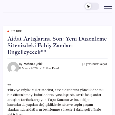
Skip
to
content
HABER
Aidat Artışlarına Son: Yeni Düzenleme
Sitenizdeki Fahiş Zamları
Engelleyecek**
Aidat
By
Mehmet Çelik
yorumlar kapalı
Artışlarına
8 Mayıs 2026
2 Min Read
Son:
Yeni
Düzenleme
**
Sitenizdeki
Türkiye Büyük Millet Meclisi, site aidatlarına yönelik önemli
Fahiş
Zamları
bir düzenlemeyi kabul ederek yasalaştırdı. Artık fahiş aidat
Engelleyecek**
artışları tarihe karışıyor. Tapu Kanunu ve bazı diğer
için
kanunlarda yapılan değişikliklerle, site ve toplu yaşam
alanlarında aidatların belirlenme süreçleri daha şeffaf hale
getiriliyor.