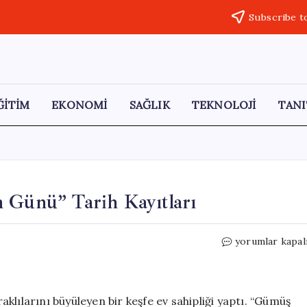
Subscribe t
ĞİTİM
EKONOMİ
SAĞLIK
TEKNOLOJİ
TANI
 Günü” Tarih Kayıtları
Antik
yorumlar kapal
Roma’nın
Sırrı:
“Güneşin
Günü”
klılarını büyüleyen bir keşfe ev sahipliği yaptı. “Gümüş