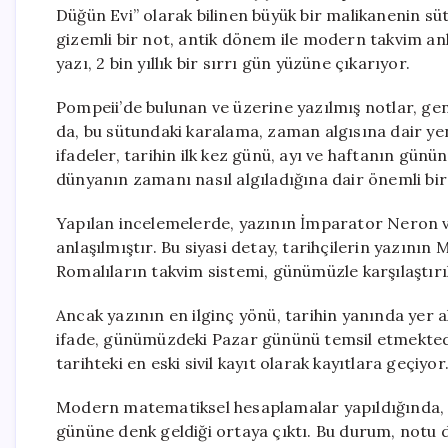
Düğün Evi” olarak bilinen büyük bir malikanenin s
gizemli bir not, antik dönem ile modern takvim anla
yazı, 2 bin yıllık bir sırrı gün yüzüne çıkarıyor.
Pompeii’de bulunan ve üzerine yazılmış notlar, gene
da, bu sütundaki karalama, zaman algısına dair ye
ifadeler, tarihin ilk kez günü, ayı ve haftanın günü
dünyanın zamanı nasıl algıladığına dair önemli bir k
Yapılan incelemelerde, yazının İmparator Neron 
anlaşılmıştır. Bu siyasi detay, tarihçilerin yazının
Romalıların takvim sistemi, günümüzle karşılaştırıl
Ancak yazının en ilginç yönü, tarihin yanında yer a
ifade, günümüzdeki Pazar gününü temsil etmektedir.
tarihteki en eski sivil kayıt olarak kayıtlara geçiyor
Modern matematiksel hesaplamalar yapıldığında, M
gününe denk geldiği ortaya çıktı. Bu durum, notu dü