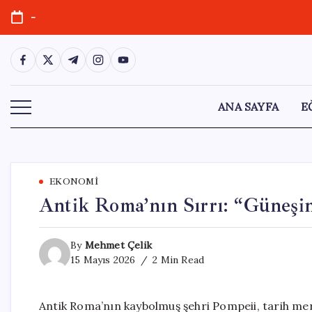
Skip
-
to
content
https://www.facebook.com/
https://twitter.com/
https://t.me/
https://www.instagram.com/
https://youtube.com/
ANA SAYFA
E
EKONOMI
Antik Roma’nın Sırrı: “Güneşin
By
Mehmet Çelik
15 Mayıs 2026
2 Min Read
Antik Roma’nın kaybolmuş şehri Pompeii, tarih mera