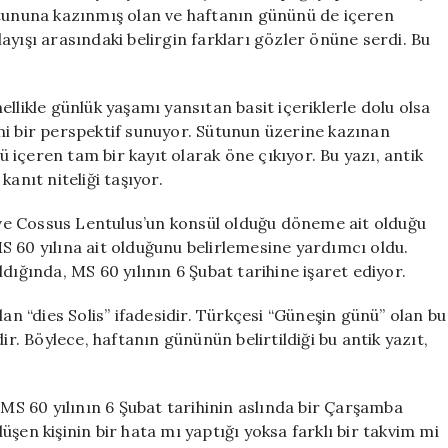
Tarih
ütununa kazınmış olan ve haftanın gününü de içeren
Kayıtları
yışı arasındaki belirgin farkları gözler önüne serdi. Bu
için
llikle günlük yaşamı yansıtan basit içeriklerle dolu olsa
ni bir perspektif sunuyor. Sütunun üzerine kazınan
nü içeren tam bir kayıt olarak öne çıkıyor. Bu yazı, antik
anıt niteliği taşıyor.
ve Cossus Lentulus’un konsül olduğu döneme ait olduğu
 MS 60 yılına ait olduğunu belirlemesine yardımcı oldu.
dığında, MS 60 yılının 6 Şubat tarihine işaret ediyor.
lan “dies Solis” ifadesidir. Türkçesi “Güneşin günü” olan bu
 Böylece, haftanın gününün belirtildiği bu antik yazıt,
.
S 60 yılının 6 Şubat tarihinin aslında bir Çarşamba
şen kişinin bir hata mı yaptığı yoksa farklı bir takvim mi