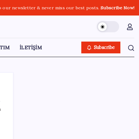
o our newsletter & never miss our best posts.
Subscribe Now!
TIM
İLETİŞİM
Subscribe
ı
SON YAZILAR
Ev sahipleri dikkat: 2027 emlak vergisi
hesaplamasında yeni dönem başladı!