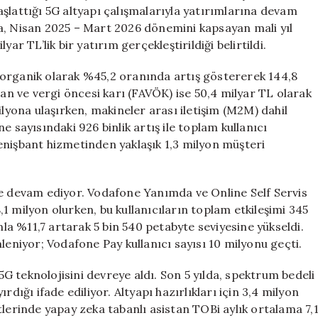
Yılı
 başlattığı 5G altyapı çalışmalarıyla yatırımlarına devam
Raporunu
a, Nisan 2025 – Mart 2026 dönemini kapsayan mali yıl
Yayınladı
ar TL’lik bir yatırım gerçekleştirildiği belirtildi.
için
la organik olarak %45,2 oranında artış göstererek 144,8
man ve vergi öncesi karı (FAVÖK) ise 50,4 milyar TL olarak
ilyona ulaşırken, makineler arası iletişim (M2M) dahil
 sayısındaki 926 binlik artış ile toplam kullanıcı
enişbant hizmetinden yaklaşık 1,3 milyon müşteri
ye devam ediyor. Vodafone Yanımda ve Online Self Servis
8,1 milyon olurken, bu kullanıcıların toplam etkileşimi 345
nla %11,7 artarak 5 bin 540 petabyte seviyesine yükseldi.
leniyor; Vodafone Pay kullanıcı sayısı 10 milyonu geçti.
 5G teknolojisini devreye aldı. Son 5 yılda, spektrum bedeli
dığı ifade ediliyor. Altyapı hazırlıkları için 3,4 milyon
tlerinde yapay zeka tabanlı asistan TOBi aylık ortalama 7,