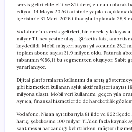
servis geliri elde etti ve 81 ilde eş zamanlı olarak
ediyor. 14 Mayıs 2026 tarihinde yapılan açıklamad
içerisinde 31 Mart 2026 itibarıyla toplamda 28,8 mily
Vodafone’un servis gelirleri, bir önceki yıla kıyas
milyar TL seviyesine ulaştı. Şirketin faiz, amortis
kaydedildi. Mobil müşteri sayısı yıl sonunda 25,2 m
toplam abone sayısı 31,9 milyon oldu. Faturalı abone
tabanının %86,1’i bu segmentten oluşuyor. Sabit g
yararlanıyor.
Dijital platformların kullanımı da artış gösterme
gibi hizmetleri kullanan aylık aktif müşteri sayısı 1
milyona ulaştı. Mobil veri kullanımı, geçen yıla ora
Ayrıca, finansal hizmetlerde de hareketlilik gözlem
Vodafone, Nisan ayı itibarıyla 81 ilde ve 922 ilçede
hariç, şebekesine 100 milyar TL’den fazla kaynak ayır
saat mesai harcandığı belirtilirken, müşteri hizme