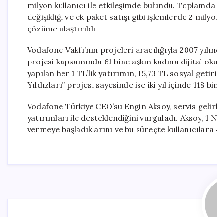
milyon kullanıcı ile etkileşimde bulundu. Toplamda
değişikliği ve ek paket satışı gibi işlemlerde 2 mil
çözüme ulaştırıldı.
Vodafone Vakfı’nın projeleri aracılığıyla 2007 yılınd
projesi kapsamında 61 bine aşkın kadına dijital oku
yapılan her 1 TL’lik yatırımın, 15,73 TL sosyal geti
Yıldızları” projesi sayesinde ise iki yıl içinde 118 bi
Vodafone Türkiye CEO’su Engin Aksoy, servis geli
yatırımları ile desteklendiğini vurguladı. Aksoy, 1 N
vermeye başladıklarını ve bu süreçte kullanıcılara 4