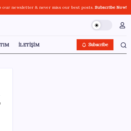
o our newsletter & never miss our best posts.
Subscribe Now!
TIM
İLETİŞİM
Subscribe
ı
SON YAZILAR
Halkbank’tan beklenti üstü net kâr