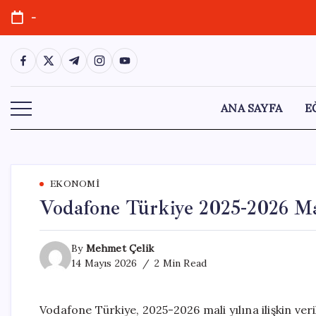
Skip
-
to
content
https://www.facebook.com/
https://twitter.com/
https://t.me/
https://www.instagram.com/
https://youtube.com/
ANA SAYFA
E
EKONOMI
Vodafone Türkiye 2025-2026 Ma
By
Mehmet Çelik
14 Mayıs 2026
2 Min Read
Vodafone Türkiye, 2025-2026 mali yılına ilişkin ver