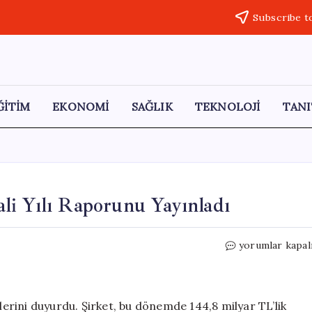
Subscribe t
ĞİTİM
EKONOMİ
SAĞLIK
TEKNOLOJİ
TANI
li Yılı Raporunu Yayınladı
Vodafone
yorumlar kapal
Türkiye
2025-
2026
Mali
ilerini duyurdu. Şirket, bu dönemde 144,8 milyar TL’lik