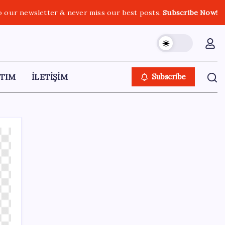
o our newsletter & never miss our best posts.
Subscribe Now!
TIM
İLETİŞİM
Subscribe
SON YAZILAR
TBMM Genel Kurulu… İYİ Partili Sunat:
‘Çocukların suça sürüklenmesinde 25 yıllık