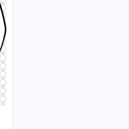
Meta’ya çocuk güvenliği davasında 567
milyon dolar ceza
Sayaç