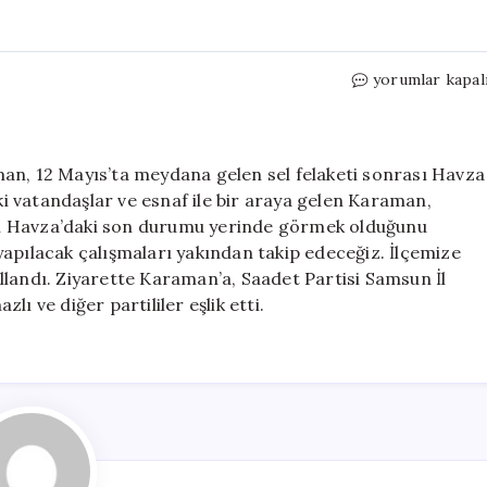
Yeni
yorumlar kapal
Yol
Partisi
Milletvekili
Mehmet
an, 12 Mayıs’ta meydana gelen sel felaketi sonrası Havza
Karaman,
eki vatandaşlar ve esnaf ile bir araya gelen Karaman,
Havza’da
ının Havza’daki son durumu yerinde görmek olduğunu
Sel
yapılacak çalışmaları yakından takip edeceğiz. İlçemize
Mağdurlarını
kullandı. Ziyarette Karaman’a, Saadet Partisi Samsun İl
Ziyaret
ı ve diğer partililer eşlik etti.
Etti
için