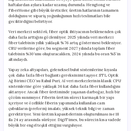
için
haftalardan aylara kadar uzamış durumda. Hengtong ve
FiberHome gibi büyük üreticiler, üretim hatlarının tamamen
dolduğunu ve sipariş yoğunluğunun hızlı teslimatları bile
geciktirdiğini belirtiyor.
Veri merkezi sektörü, fiber optik ihtiyacının beklenenden çok
daha fazla arttığını gözlemliyor. 2025 yılında veri merkezi
fiber talebinin yıllık yaklaşık %76 artış göstermesi bekleniyor.
CRU verilerine göre, bu segment 2027 yılında toplam fiber
talebinin %30’unu oluşturacakken, 2024 yılında bu oran %5’in
altındaydı.
Yapay zeka altyapıları, geleneksel bulut sistemlerine kıyasla
çok daha fazla fiber bağlantı gereksinimi taşıyor. STL Optik
Ağ Birimi CEO’su Rahul Puri, AI veri merkezlerinin klasik CPU
sistemlerine göre yaklaşık 36 kat daha fazla fiber kullandığını
aktarıyor. Ancak fiber üretiminde yaşanan darboğaz, hızlı bir
çözüm sunmuyor. Fiberin üretim süreci karmaşık bir yapı
içeriyor ve özellikle fiberin yapımında kullanılan cam
çubukların (preform) imalatı, yüksek teknik bilgi ve zaman
gerektiriyor. Yeni üretim kapasitelerinin oluşturulması ise 18
ila 24 ay arasında sürüyor. DigiTimes, bu sürecin kısa vadede
büyük bir engel teşkil ettiğini vurguluyor.