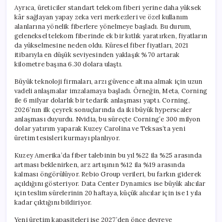
Ayrıca, üreticiler standart telekom fiberi yerine daha yüksek
kâr sağlayan yapay zeka veri merkezleri ve özel kullanım
alanlarına yönelik fiberlere yönelmeye başladı. Bu durum,
geleneksel telekom fiberinde ek bir kıtlık yaratırken, fiyatların
da yükselmesine neden oldu. Küresel fiber fiyatları, 2021
itibarıyla en düşük seviyesinden yaklaşık %70 artarak
kilometre başına 6.30 dolara ulaştı.
Büyük teknoloji firmaları, arzı güvence altına almak için uzun
vadeli anlaşmalar imzalamaya başladı. Örneğin, Meta, Corning
ile 6 milyar dolarlık bir tedarik anlaşması yaptı. Corning,
2026’nın ilk çeyrek sonuçlarında da iki büyük hyperscaler
anlaşması duyurdu. Nvidia, bu süreçte Corning’e 300 milyon
dolar yatırım yaparak Kuzey Carolina ve Teksas’ta yeni
üretim tesisleri kurmayı planlıyor.
Kuzey Amerika’da fiber talebinin bu yıl %22 ila %25 arasında
artması beklenirken, arz artışının %12 ila %19 arasında
kalması öngörülüyor. Rebio Group verileri, bu farkın giderek
açıldığını gösteriyor. Data Center Dynamics ise büyük alıcılar
için teslim sürelerinin 20 haftaya, küçük alıcılar için ise 1 yıla
kadar çıktığını bildiriyor.
Yeni üretim kapasiteleri ise 2027’den önce devreye