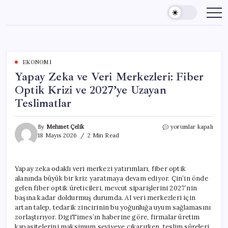
Skip
to
content
EKONOMI
Yapay Zeka ve Veri Merkezleri: Fiber
Optik Krizi ve 2027’ye Uzayan
Teslimatlar
Yapay
By
Mehmet Çelik
yorumlar kapalı
Zeka
18 Mayıs 2026
2 Min Read
ve
Veri
Merkezleri:
Yapay zeka odaklı veri merkezi yatırımları, fiber optik
Fiber
alanında büyük bir kriz yaratmaya devam ediyor. Çin’in önde
Optik
Krizi
gelen fiber optik üreticileri, mevcut siparişlerini 2027’nin
ve
başına kadar doldurmuş durumda. AI veri merkezleri için
2027’ye
artan talep, tedarik zincirinin bu yoğunluğa uyum sağlamasını
Uzayan
zorlaştırıyor. DigiTimes’ın haberine göre, firmalar üretim
Teslimatlar
kapasitelerini maksimum seviyeye çıkarırken, teslim süreleri