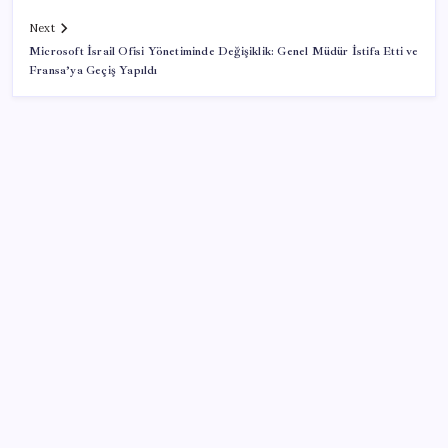
Next
Microsoft İsrail Ofisi Yönetiminde Değişiklik: Genel Müdür İstifa Etti ve
Fransa’ya Geçiş Yapıldı
SON YAZILAR
Pixel Telefonlara Yapay Zeka Destekli Saat
Tasarımları Geliyor
Porsche yöneticisinden Volkswagen’e maliyetleri
hızla düşürme çağrısı
Tarihi borsa çöküşü: ‘Kaybedenler Kulübü’ siyasi parti