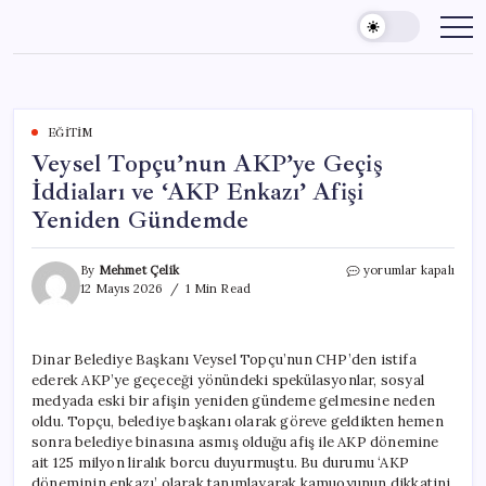
Skip
to
content
EĞITIM
Veysel Topçu’nun AKP’ye Geçiş
İddiaları ve ‘AKP Enkazı’ Afişi
Yeniden Gündemde
Veysel
By
Mehmet Çelik
yorumlar kapalı
Topçu’nun
12 Mayıs 2026
1 Min Read
AKP’ye
Geçiş
İddiaları
Dinar Belediye Başkanı Veysel Topçu’nun CHP’den istifa
ve
ederek AKP’ye geçeceği yönündeki spekülasyonlar, sosyal
‘AKP
Enkazı’
medyada eski bir afişin yeniden gündeme gelmesine neden
Afişi
oldu. Topçu, belediye başkanı olarak göreve geldikten hemen
Yeniden
sonra belediye binasına asmış olduğu afiş ile AKP dönemine
Gündemde
ait 125 milyon liralık borcu duyurmuştu. Bu durumu ‘AKP
için
döneminin enkazı’ olarak tanımlayarak kamuoyunun dikkatini