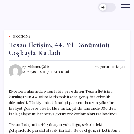
Skip
to
content
EKONOMI
Tesan İletişim, 44. Yıl Dönümünü
Coşkuyla Kutladı
Tesan
By
Mehmet Çelik
yorumlar kapalı
İletişim,
13 Mayıs 2026
1 Min Read
44.
Yıl
Dönümünü
Ekonomi alanında önemli bir yer edinen Tesan İletişim,
Coşkuyla
kuruluşunun 44. yılını kutlamak üzere geniş bir etkinlik
Kutladı
için
düzenledi. Türkiye’nin teknoloji pazarında uzun yıllardır
faaliyet gösteren bu köklü marka, yıl dönümünde 300’den
fazla çalışanını bir araya getirerek kutlamaları taçlandırdı.
Tesan İletişim’in 40 yılı aşan yolculuğu, sektördeki
gelişmelerle paralel olarak ilerledi. Bu özel gün, şirketin tüm