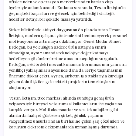
ofislerinden ve operasyon merkezlerinden katılan ekip
üyeleriyle anlam kazandı. Kutlama sırasında, Tesan İletişim’in
geçmişteki başarıları ve gelecek için belirlediği stratejik
hedefler detaylı bir şekilde masaya yatırıldı.
Şirket kültüründe aidiyet duygusunu ön planda tutan Tesan
İletişim, modern çalışma yöntemlerini benimseyerek personel
motivasyonunu artırmaya odaklanıyor. Genel Müdür Ahmet
Erdoğan, bu yolculuğun sadece ürün satışıyla sınırlı
olmadığını, aynı zamanda teknolojiye değer katmayı
hedefleyen çözümler üretme amacını taşıdığını vurguladı.
Erdoğan, sektördeki mevcut konumun korunmasının yanı sıra
yenilikçi yaklaşımlar sayesinde daha da ileriye taşınmasının
önemine dikkat çekti. Ayrıca, şirketin iş ortaklarıyla kurduğu
güven dolu ilişkiler, gelecekteki projelerin temel taşlarını
oluşturuyor.
Tesan İletişim, ttec markası altında sunduğu geniş ürün
yelpazesiyle bireysel ve kurumsal kullanıcıların ihtiyaçlarına
karşılık veriyor. Mobil aksesuarlar ve ses teknolojileri gibi
alanlarda faaliyet gösteren şirket, günlük yaşamın
vazgeçilmez unsurlarından biri haline gelen şarj çözümleri ve
koruyucu elektronik ekipmanlarda uzmanlaşmış durumda.