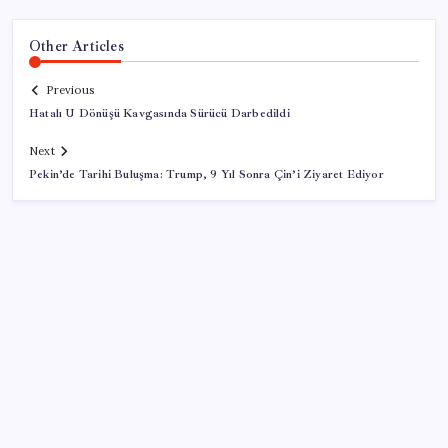
Other Articles
Previous
Hatalı U Dönüşü Kavgasında Sürücü Darbedildi
Next
Pekin’de Tarihi Buluşma: Trump, 9 Yıl Sonra Çin’i Ziyaret Ediyor
SON YAZILAR
Komünist Mao’nun makam aracıydı, bugün