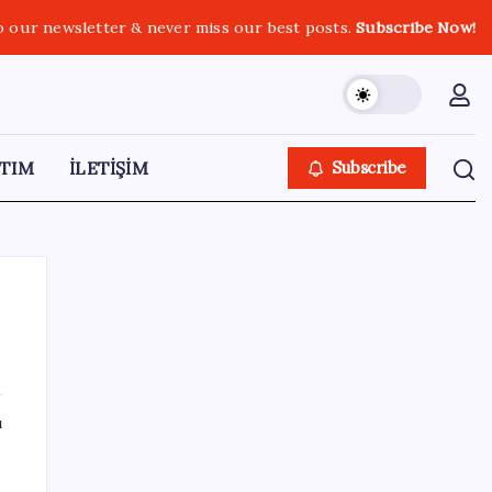
o our newsletter & never miss our best posts.
Subscribe Now!
TIM
İLETİŞİM
Subscribe
SON YAZILAR
ı
TBMM Genel Kurulu… İYİ Partili Sunat:
‘Çocukların suça sürüklenmesinde 25 yıllık