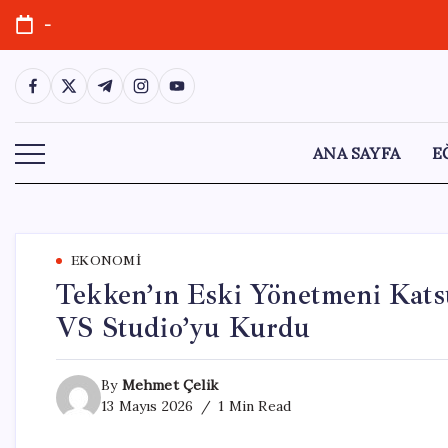
Skip
-
to
content
https://www.facebook.com/
https://twitter.com/
https://t.me/
https://www.instagram.com/
https://youtube.com/
ANA SAYFA
E
EKONOMI
Tekken’ın Eski Yönetmeni Kats
VS Studio’yu Kurdu
By
Mehmet Çelik
13 Mayıs 2026
1 Min Read