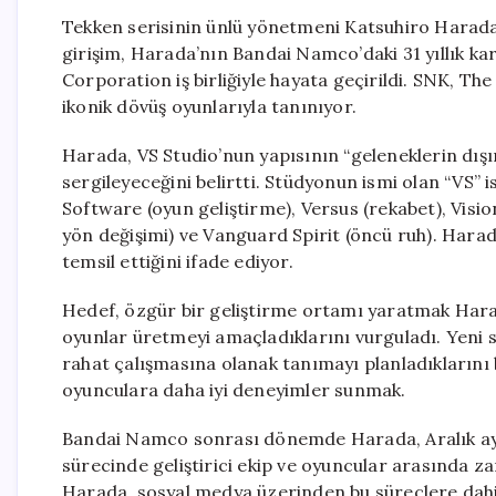
Tekken serisinin ünlü yönetmeni Katsuhiro Harada,
girişim, Harada’nın Bandai Namco’daki 31 yıllık ka
Corporation iş birliğiyle hayata geçirildi. SNK, Th
ikonik dövüş oyunlarıyla tanınıyor.
Harada, VS Studio’nun yapısının “geleneklerin dışın
sergileyeceğini belirtti. Stüdyonun ismi olan “VS”
Software (oyun geliştirme), Versus (rekabet), Visio
yön değişimi) ve Vanguard Spirit (öncü ruh). Harad
temsil ettiğini ifade ediyor.
Hedef, özgür bir geliştirme ortamı yaratmak Harada
oyunlar üretmeyi amaçladıklarını vurguladı. Yeni 
rahat çalışmasına olanak tanımayı planladıklarını b
oyunculara daha iyi deneyimler sunmak.
Bandai Namco sonrası dönemde Harada, Aralık ayı
sürecinde geliştirici ekip ve oyuncular arasında z
Harada, sosyal medya üzerinden bu süreçlere dahil 