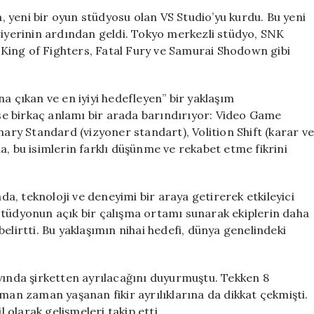
Harada,
 yeni bir oyun stüdyosu olan VS Studio’yu kurdu. Bu yeni
Yeni
riyerinin ardından geldi. Tokyo merkezli stüdyo, SNK
Oyun
e King of Fighters, Fatal Fury ve Samurai Shodown gibi
Stüdyosu
VS
Studio’yu
a çıkan ve en iyiyi hedefleyen” bir yaklaşım
Kurdu
 ise birkaç anlamı bir arada barındırıyor: Video Game
için
nary Standard (vizyoner standart), Volition Shift (karar v
a, bu isimlerin farklı düşünme ve rekabet etme fikrini
, teknoloji ve deneyimi bir araya getirerek etkileyici
stüdyonun açık bir çalışma ortamı sunarak ekiplerin daha
elirtti. Bu yaklaşımın nihai hedefi, dünya genelindeki
nda şirketten ayrılacağını duyurmuştu. Tekken 8
aman zaman yaşanan fikir ayrılıklarına da dikkat çekmişti.
olarak gelişmeleri takip etti.