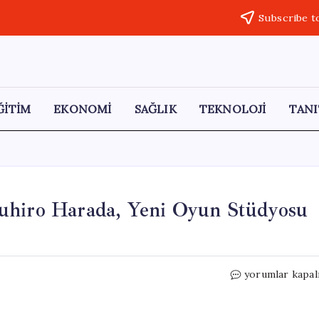
Subscribe t
ĞİTİM
EKONOMİ
SAĞLIK
TEKNOLOJİ
TANI
uhiro Harada, Yeni Oyun Stüdyosu
Tekken’ın
yorumlar kapal
Eski
Yönetmeni
Katsuhiro