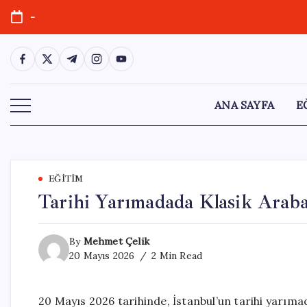
Skip
-
to
content
https://www.facebook.com/
https://twitter.com/
https://t.me/
https://www.instagram.com/
https://youtube.com/
ANA SAYFA
E
EĞITIM
Tarihi Yarımadada Klasik Araba
By
Mehmet Çelik
20 Mayıs 2026
2 Min Read
20 Mayıs 2026 tarihinde, İstanbul’un tarihi yarım