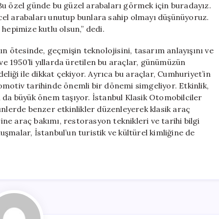
, “Bu özel günde bu güzel arabaları görmek için buradayız.
cel arabaları unutup bunlara sahip olmayı düşünüyoruz.
hepimize kutlu olsun,” dedi.
ın ötesinde, geçmişin teknolojisini, tasarım anlayışını ve
 ve 1950’li yıllarda üretilen bu araçlar, günümüzün
eliği ile dikkat çekiyor. Ayrıca bu araçlar, Cumhuriyet’in
otomotiv tarihinde önemli bir dönemi simgeliyor. Etkinlik,
 da büyük önem taşıyor. İstanbul Klasik Otomobilciler
ünlerde benzer etkinlikler düzenleyerek klasik araç
e araç bakımı, restorasyon teknikleri ve tarihi bilgi
malar, İstanbul’un turistik ve kültürel kimliğine de