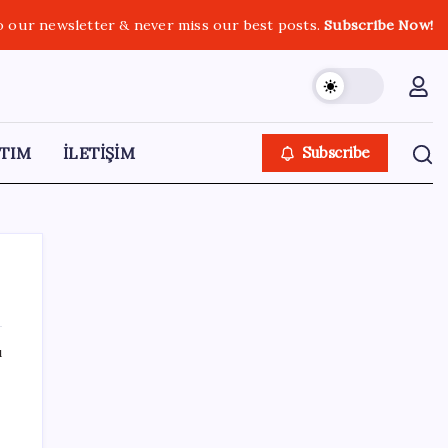
o our newsletter & never miss our best posts.
Subscribe Now!
TIM
İLETİŞİM
Subscribe
ı
SON YAZILAR
Muhalefet çerçeve yasaya ne diyor?
Aceleye ve çelişkilere eleştiri, barışa destek