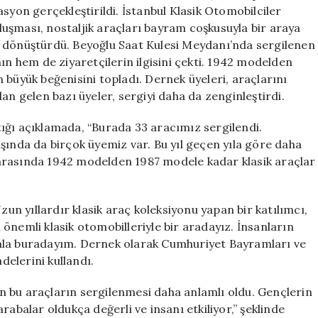
için
syon gerçekleştirildi. İstanbul Klasik Otomobilciler
uşması, nostaljik araçları bayram coşkusuyla bir araya
e dönüştürdü. Beyoğlu Saat Kulesi Meydanı’nda sergilenen
ın hem de ziyaretçilerin ilgisini çekti. 1942 modelden
 büyük beğenisini topladı. Dernek üyeleri, araçlarını
ından gelen bazı üyeler, sergiyi daha da zenginleştirdi.
ığı açıklamada, “Burada 33 aracımız sergilendi.
şında da birçok üyemiz var. Bu yıl geçen yıla göre daha
iz arasında 1942 modelden 1987 modele kadar klasik araçlar
zun yıllardır klasik araç koleksiyonu yapan bir katılımcı,
önemli klasik otomobilleriyle bir aradayız. İnsanların
acımla buradayım. Dernek olarak Cumhuriyet Bayramları ve
delerini kullandı.
çin bu araçların sergilenmesi daha anlamlı oldu. Gençlerin
rabalar oldukça değerli ve insanı etkiliyor,” şeklinde