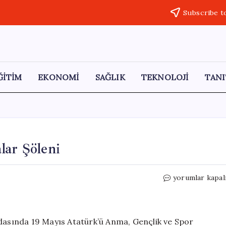
Subscribe t
ĞİTİM
EKONOMİ
SAĞLIK
TEKNOLOJİ
TANI
lar Şöleni
Tarihi
yorumlar kapal
Yarımadada
Klasik
Arabalar
Şöleni
adasında 19 Mayıs Atatürk’ü Anma, Gençlik ve Spor