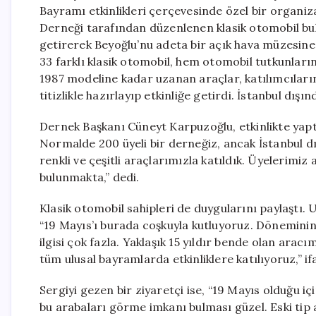
Bayramı etkinlikleri çerçevesinde özel bir organiza
Derneği tarafından düzenlenen klasik otomobil bul
getirerek Beyoğlu’nu adeta bir açık hava müzesin
33 farklı klasik otomobil, hem otomobil tutkunların
1987 modeline kadar uzanan araçlar, katılımcıların
titizlikle hazırlayıp etkinliğe getirdi. İstanbul dış
Dernek Başkanı Cüneyt Karpuzoğlu, etkinlikte yapt
Normalde 200 üyeli bir derneğiz, ancak İstanbul dı
renkli ve çeşitli araçlarımızla katıldık. Üyelerim
bulunmakta,” dedi.
Klasik otomobil sahipleri de duygularını paylaştı. U
“19 Mayıs’ı burada coşkuyla kutluyoruz. Döneminin 
ilgisi çok fazla. Yaklaşık 15 yıldır bende olan ar
tüm ulusal bayramlarda etkinliklere katılıyoruz,” ifa
Sergiyi gezen bir ziyaretçi ise, “19 Mayıs olduğu i
bu arabaları görme imkanı bulması güzel. Eski tip a