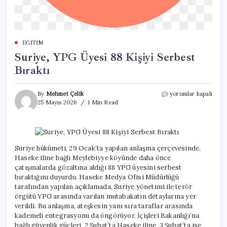
EĞITIM
Suriye, YPG Üyesi 88 Kişiyi Serbest
Bıraktı
Suriye,
By
Mehmet Çelik
yorumlar kapalı
YPG
25 Mayıs 2026
1 Min Read
Üyesi
88
Kişiyi
Serbest
Bıraktı
Suriye hükümeti, 29 Ocak’ta yapılan anlaşma çerçevesinde,
için
Haseke iline bağlı Meylebiyye köyünde daha önce
çatışmalarda gözaltına aldığı 88 YPG üyesini serbest
bıraktığını duyurdu. Haseke Medya Ofisi Müdürlüğü
tarafından yapılan açıklamada, Suriye yönetimi ile terör
örgütü YPG arasında varılan mutabakatın detaylarına yer
verildi. Bu anlaşma, ateşkesin yanı sıra taraflar arasında
kademeli entegrasyonu da öngörüyor. İçişleri Bakanlığı’na
bağlı güvenlik güçleri, 2 Şubat’ta Haseke iline, 3 Şubat’ta ise