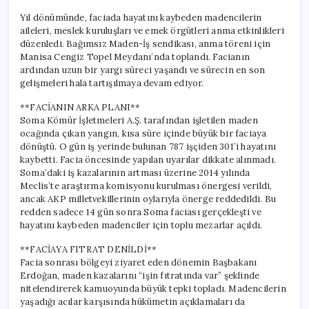
Yıl dönümünde, faciada hayatını kaybeden madencilerin
aileleri, meslek kuruluşları ve emek örgütleri anma etkinlikleri
düzenledi. Bağımsız Maden-İş sendikası, anma töreni için
Manisa Cengiz Topel Meydanı’nda toplandı. Facianın
ardından uzun bir yargı süreci yaşandı ve sürecin en son
gelişmeleri hala tartışılmaya devam ediyor.
**FACİANIN ARKA PLANI**
Soma Kömür İşletmeleri A.Ş. tarafından işletilen maden
ocağında çıkan yangın, kısa süre içinde büyük bir faciaya
dönüştü. O gün iş yerinde bulunan 787 işçiden 301’i hayatını
kaybetti. Facia öncesinde yapılan uyarılar dikkate alınmadı.
Soma’daki iş kazalarının artması üzerine 2014 yılında
Meclis’te araştırma komisyonu kurulması önergesi verildi,
ancak AKP milletvekillerinin oylarıyla önerge reddedildi. Bu
redden sadece 14 gün sonra Soma faciası gerçekleşti ve
hayatını kaybeden madenciler için toplu mezarlar açıldı.
**FACİAYA FITRAT DENİLDİ**
Facia sonrası bölgeyi ziyaret eden dönemin Başbakanı
Erdoğan, maden kazalarını “işin fıtratında var” şeklinde
nitelendirerek kamuoyunda büyük tepki topladı. Madencilerin
yaşadığı acılar karşısında hükümetin açıklamaları da