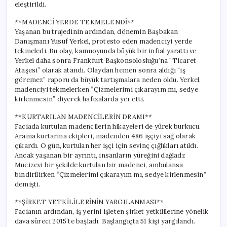
eleştirildi.
**MADENCİ YERDE TEKMELENDİ**
Yaşanan bu trajedinin ardından, dönemin Başbakan
Danışmanı Yusuf Yerkel, protesto eden madenciyi yerde
tekmeledi. Bu olay, kamuoyunda büyük bir infial yarattı ve
Yerkel daha sonra Frankfurt Başkonsolosluğu’na “Ticaret
Ataşesi” olarak atandı. Olaydan hemen sonra aldığı “iş
göremez” raporu da büyük tartışmalara neden oldu. Yerkel,
madenciyi tekmelerken “Çizmelerimi çıkarayım mı, sedye
kirlenmesin” diyerek hafızalarda yer etti.
**KURTARILAN MADENCİLERİN DRAMI**
Faciada kurtulan madencilerin hikayeleri de yürek burkucu.
Arama kurtarma ekipleri, madenden 486 işçiyi sağ olarak
çıkardı. O gün, kurtulan her işçi için sevinç çığlıkları atıldı.
Ancak yaşanan bir ayrıntı, insanların yüreğini dağladı:
Mucizevi bir şekilde kurtulan bir madenci, ambulansa
bindirilirken “Çizmelerimi çıkarayım mı, sedye kirlenmesin”
demişti.
**ŞİRKET YETKİLİLERİNİN YARGILANMASI**
Facianın ardından, iş yerini işleten şirket yetkililerine yönelik
dava süreci 2015’te başladı. Başlangıçta 51 kişi yargılandı.