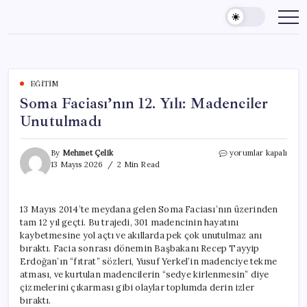
Skip
to
content
EĞITIM
Soma Faciası’nın 12. Yılı: Madenciler
Unutulmadı
Soma
By
Mehmet Çelik
yorumlar kapalı
Faciası’nın
13 Mayıs 2026
2 Min Read
12.
Yılı:
Madenciler
13 Mayıs 2014’te meydana gelen Soma Faciası’nın üzerinden
Unutulmadı
tam 12 yıl geçti. Bu trajedi, 301 madencinin hayatını
için
kaybetmesine yol açtı ve akıllarda pek çok unutulmaz anı
bıraktı. Facia sonrası dönemin Başbakanı Recep Tayyip
Erdoğan’ın “fıtrat” sözleri, Yusuf Yerkel’in madenciye tekme
atması, ve kurtulan madencilerin “sedye kirlenmesin” diye
çizmelerini çıkarması gibi olaylar toplumda derin izler
bıraktı.