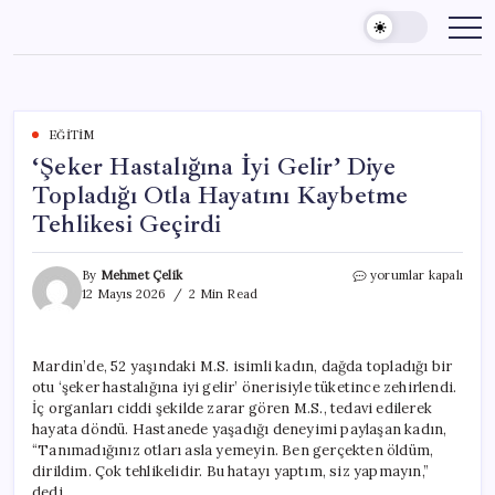
Skip
to
content
EĞITIM
‘Şeker Hastalığına İyi Gelir’ Diye
Topladığı Otla Hayatını Kaybetme
Tehlikesi Geçirdi
‘Şeker
By
Mehmet Çelik
yorumlar kapalı
Hastalığına
12 Mayıs 2026
2 Min Read
İyi
Gelir’
Diye
Mardin’de, 52 yaşındaki M.S. isimli kadın, dağda topladığı bir
Topladığı
otu ‘şeker hastalığına iyi gelir’ önerisiyle tüketince zehirlendi.
Otla
Hayatını
İç organları ciddi şekilde zarar gören M.S., tedavi edilerek
Kaybetme
hayata döndü. Hastanede yaşadığı deneyimi paylaşan kadın,
Tehlikesi
“Tanımadığınız otları asla yemeyin. Ben gerçekten öldüm,
Geçirdi
dirildim. Çok tehlikelidir. Bu hatayı yaptım, siz yapmayın,”
için
dedi.