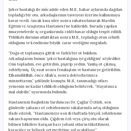
Şeker hastalığı ile mücadele eden M.S., bahar aylarında dağdan
topladığı bir otu, arkadaşlarının tavsiyesi üzerine kullanmaya
karar verdi. Ancak kısa süre sonra rahatsızlanarak Mardin
Eğitim ve Araştırma Hastanesi’ne kaldırıldı. Burada yapılan
muayenelerde iç organlarında ciddi hasar olduğu tespit edildi.
Tehlikeli durumu atlattıktan sonra M.S., topladığı otun zehirli
olduğunu ve kendisine büyük zarar verdiğini vurguladı.
“Dağa ot toplamaya gittik ve farklı bir ot buldum.
Arkadaşlarım bunun ‘şeker hastalığına iyi geldiğini’ söylediler.
Onu topladım, eve getirdim, pişirip yedim. Yanlış ot çıkmış,
zehirliymiş. Üç saat sonra fenalaştım ve hastaneye getirildim.
Elhamdülillah, önce Allah’a, sonra doktorlarımıza
minnettarım,” şeklinde konuştu. M.S., tanımadığı otları
yemenin ne kadar tehlikeli olduğunu belirterek, “Hayatınıza
mal olabilir,” uyarısında bulundu.
Hastanenin Başhekim Yardımcısı Dr. Çağlar Öztürk, son
günlerde yabancı ot zehirlenmesi vakalarında artış olduğunu
ifade ederek, “Hastanemize son iki haftada birçok zehirlenme
vakası başvurusu oldu. Çiğdem özü veya çiriş otu olarak
bilinen bitkilere karışan bazı yabani otların tüketilmesi,
karaciğer ve böbrek yetmezliğine yol açabiliyor,”