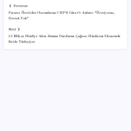
Previous
Patates Üreticileri Sorunlarını CHP’li Gürer’e Anlattı: “Üretiyoruz,
Destek Yok”
Next
1.5 Milyar Hintliye Altın Alımını Durdurun Çağrısı: Hindistan Ekonomik
Krizle Yüzleşiyor
SON YAZILAR
TBMM Genel Kurulu… İYİ Partili Sunat: ‘Çocukların
suça sürüklenmesinde 25 yıllık politikalar