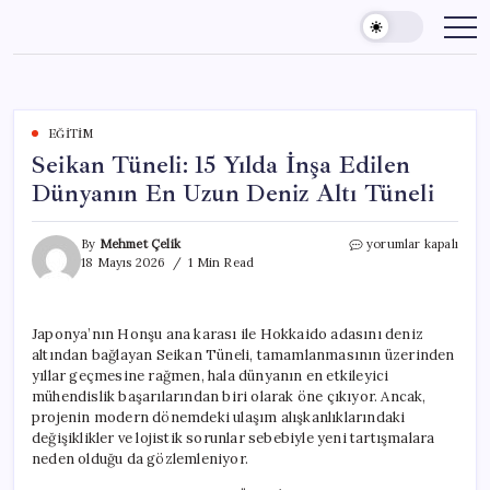
Skip
to
content
EĞITIM
Seikan Tüneli: 15 Yılda İnşa Edilen
Dünyanın En Uzun Deniz Altı Tüneli
Seikan
By
Mehmet Çelik
yorumlar kapalı
Tüneli:
18 Mayıs 2026
1 Min Read
15
Yılda
İnşa
Japonya’nın Honşu ana karası ile Hokkaido adasını deniz
Edilen
altından bağlayan Seikan Tüneli, tamamlanmasının üzerinden
Dünyanın
En
yıllar geçmesine rağmen, hala dünyanın en etkileyici
Uzun
mühendislik başarılarından biri olarak öne çıkıyor. Ancak,
Deniz
projenin modern dönemdeki ulaşım alışkanlıklarındaki
Altı
değişiklikler ve lojistik sorunlar sebebiyle yeni tartışmalara
Tüneli
neden olduğu da gözlemleniyor.
için