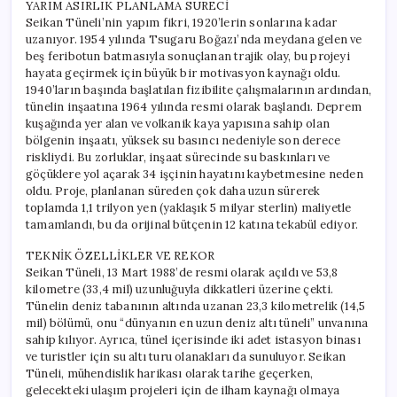
YARIM ASIRLIK PLANLAMA SÜRECİ
Seikan Tüneli’nin yapım fikri, 1920’lerin sonlarına kadar
uzanıyor. 1954 yılında Tsugaru Boğazı’nda meydana gelen ve
beş feribotun batmasıyla sonuçlanan trajik olay, bu projeyi
hayata geçirmek için büyük bir motivasyon kaynağı oldu.
1940’ların başında başlatılan fizibilite çalışmalarının ardından,
tünelin inşaatına 1964 yılında resmi olarak başlandı. Deprem
kuşağında yer alan ve volkanik kaya yapısına sahip olan
bölgenin inşaatı, yüksek su basıncı nedeniyle son derece
riskliydi. Bu zorluklar, inşaat sürecinde su baskınları ve
göçüklere yol açarak 34 işçinin hayatını kaybetmesine neden
oldu. Proje, planlanan süreden çok daha uzun sürerek
toplamda 1,1 trilyon yen (yaklaşık 5 milyar sterlin) maliyetle
tamamlandı, bu da orijinal bütçenin 12 katına tekabül ediyor.
TEKNİK ÖZELLİKLER VE REKOR
Seikan Tüneli, 13 Mart 1988’de resmi olarak açıldı ve 53,8
kilometre (33,4 mil) uzunluğuyla dikkatleri üzerine çekti.
Tünelin deniz tabanının altında uzanan 23,3 kilometrelik (14,5
mil) bölümü, onu “dünyanın en uzun deniz altı tüneli” unvanına
sahip kılıyor. Ayrıca, tünel içerisinde iki adet istasyon binası
ve turistler için su altı turu olanakları da sunuluyor. Seikan
Tüneli, mühendislik harikası olarak tarihe geçerken,
gelecekteki ulaşım projeleri için de ilham kaynağı olmaya