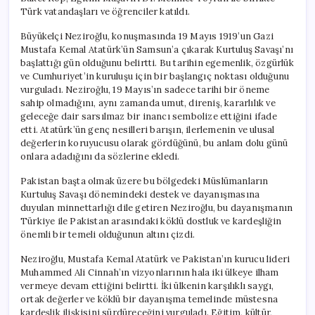
Türk vatandaşları ve öğrenciler katıldı.
Büyükelçi Neziroğlu, konuşmasında 19 Mayıs 1919’un Gazi
Mustafa Kemal Atatürk’ün Samsun’a çıkarak Kurtuluş Savaşı’nı
başlattığı gün olduğunu belirtti. Bu tarihin egemenlik, özgürlük
ve Cumhuriyet’in kuruluşu için bir başlangıç noktası olduğunu
vurguladı. Neziroğlu, 19 Mayıs’ın sadece tarihi bir öneme
sahip olmadığını, aynı zamanda umut, direniş, kararlılık ve
geleceğe dair sarsılmaz bir inancı sembolize ettiğini ifade
etti. Atatürk’ün genç nesilleri barışın, ilerlemenin ve ulusal
değerlerin koruyucusu olarak gördüğünü, bu anlam dolu günü
onlara adadığını da sözlerine ekledi.
Pakistan başta olmak üzere bu bölgedeki Müslümanların
Kurtuluş Savaşı dönemindeki destek ve dayanışmasına
duyulan minnettarlığı dile getiren Neziroğlu, bu dayanışmanın
Türkiye ile Pakistan arasındaki köklü dostluk ve kardeşliğin
önemli bir temeli olduğunun altını çizdi.
Neziroğlu, Mustafa Kemal Atatürk ve Pakistan’ın kurucu lideri
Muhammed Ali Cinnah’ın vizyonlarının hala iki ülkeye ilham
vermeye devam ettiğini belirtti. İki ülkenin karşılıklı saygı,
ortak değerler ve köklü bir dayanışma temelinde müstesna
kardeşlik ilişkisini sürdüreceğini vurguladı. Eğitim, kültür,