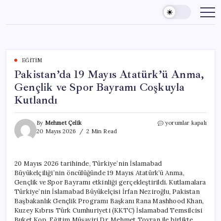
Skip
to
content
EĞITIM
Pakistan’da 19 Mayıs Atatürk’ü Anma,
Gençlik ve Spor Bayramı Coşkuyla
Kutlandı
Pakistan’da
By
Mehmet Çelik
yorumlar kapalı
19
20 Mayıs 2026
2 Min Read
Mayıs
Atatürk’ü
Anma,
20 Mayıs 2026 tarihinde, Türkiye’nin İslamabad
Gençlik
Büyükelçiliği’nin öncülüğünde 19 Mayıs Atatürk’ü Anma,
ve
Spor
Gençlik ve Spor Bayramı etkinliği gerçekleştirildi. Kutlamalara
Bayramı
Türkiye’nin İslamabad Büyükelçisi İrfan Neziroğlu, Pakistan
Coşkuyla
Başbakanlık Gençlik Programı Başkanı Rana Mashhood Khan,
Kutlandı
Kuzey Kıbrıs Türk Cumhuriyeti (KKTC) İslamabad Temsilcisi
için
Buket Kop, Eğitim Müşaviri Dr. Mehmet Toyran ile birlikte