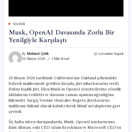
HABER
Musk, OpenAI Davasında Zorlu Bir
Yenilgiyle Karşılaştı
Musk,
By
Mehmet Çelik
yorumlar kapalı
OpenAI
20 Mayıs 2026
1 Min Read
Davasında
Zorlu
Bir
20 Mayıs 2026 tarihinde California’nın Oakland şehrindeki
Yenilgiyle
federal mahkemede görülen davada, jüri nihai kararını verdi.
Karşılaştı
için
Dokuz kişilik jüri, Elon Musk’ın OpenAI yöneticilerine yönelik
iddialarını reddetti ve davanın zaman aşımına uğradığına
hükmetti. Yargıç Yvonne Gonzalez Rogers, jüri kararını
mahkeme hükmü olarak kabul ederek Musk’ın taleplerini geri
çevirdi.
Üç hafta süren duruşmalarda, Musk, OpenAI’nin kurucusu
Sam Altman, eski CEO Adam Brockman ve Microsoft CEO’su