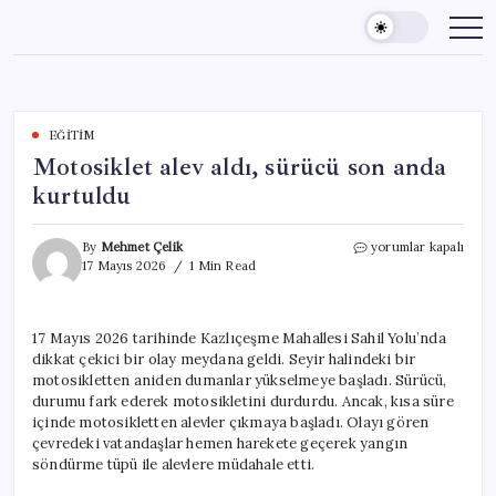
Skip
to
content
EĞITIM
Motosiklet alev aldı, sürücü son anda
kurtuldu
Motosiklet
By
Mehmet Çelik
yorumlar kapalı
alev
17 Mayıs 2026
1 Min Read
aldı,
sürücü
son
17 Mayıs 2026 tarihinde Kazlıçeşme Mahallesi Sahil Yolu’nda
anda
dikkat çekici bir olay meydana geldi. Seyir halindeki bir
kurtuldu
için
motosikletten aniden dumanlar yükselmeye başladı. Sürücü,
durumu fark ederek motosikletini durdurdu. Ancak, kısa süre
içinde motosikletten alevler çıkmaya başladı. Olayı gören
çevredeki vatandaşlar hemen harekete geçerek yangın
söndürme tüpü ile alevlere müdahale etti.