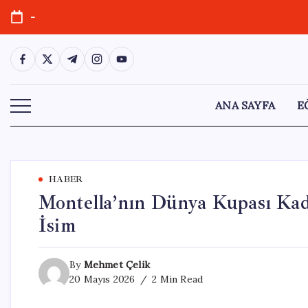
Skip
-
to
content
https://www.facebook.com/
https://twitter.com/
https://t.me/
https://www.instagram.com/
https://youtube.com/
ANA SAYFA
E
HABER
Montella’nın Dünya Kupası Kadr
İsim
By
Mehmet Çelik
20 Mayıs 2026
2 Min Read