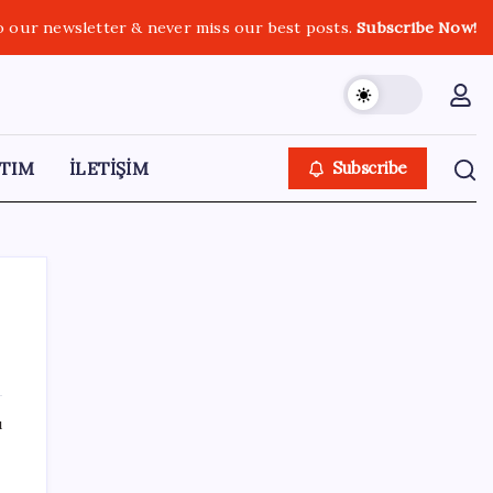
o our newsletter & never miss our best posts.
Subscribe Now!
TIM
İLETİŞİM
Subscribe
SON YAZILAR
ı
Epic Games’in 13 Ağustos’a kadar ücretsiz
verdiği oyunlar belli oldu