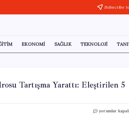
Subscribe t
ĞİTİM
EKONOMİ
SAĞLIK
TEKNOLOJİ
TANI
osu Tartışma Yarattı: Eleştirilen 5
Montella’nın
yorumlar kapal
Dünya
Kupası
Kadrosu