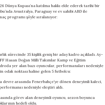
Tartışma
026 Dünya Kupası’na katılma hakkı elde ederek tarihi bir
Yarattı:
ubu’nda Avustralya, Paraguay ve ev sahibi ABD ile
Eleştirilen
maç programı şöyle sıralanıyor:
5
İsim
için
ık sürecinde 35 kişilik geniş bir aday kadro açıkladı. Ay-
TFF Hasan Doğan Milli Takımlar Kamp ve Eğitim
adroda yer alan bazı oyuncular, performansları nedeniyle
erin odak noktası haline gelen 5 futbolcu:
a devre arasında Fenerbahçe’ye dönen deneyimli kaleci,
erformansı nedeniyle eleştiri aldı.
ında görev alan deneyimli oyuncu, sezon boyunca
oklarının hedefi oldu.