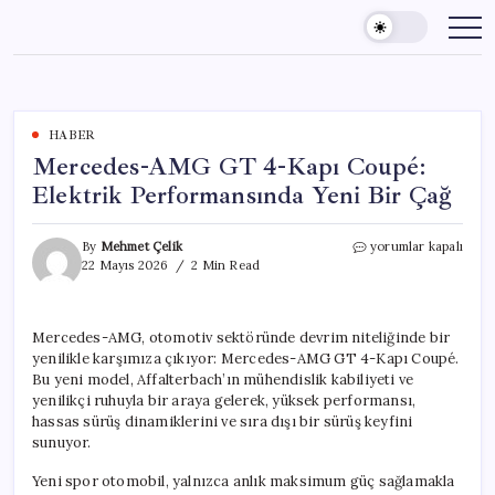
Skip
to
content
HABER
Mercedes-AMG GT 4-Kapı Coupé:
Elektrik Performansında Yeni Bir Çağ
Mercedes-
By
Mehmet Çelik
yorumlar kapalı
AMG
22 Mayıs 2026
2 Min Read
GT
4-
Kapı
Mercedes-AMG, otomotiv sektöründe devrim niteliğinde bir
Coupé:
yenilikle karşımıza çıkıyor: Mercedes-AMG GT 4-Kapı Coupé.
Elektrik
Performansında
Bu yeni model, Affalterbach’ın mühendislik kabiliyeti ve
Yeni
yenilikçi ruhuyla bir araya gelerek, yüksek performansı,
Bir
hassas sürüş dinamiklerini ve sıra dışı bir sürüş keyfini
Çağ
sunuyor.
için
Yeni spor otomobil, yalnızca anlık maksimum güç sağlamakla