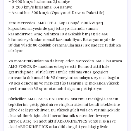
– 0-100 km/s hızlanma: 2,1 saniye
– 0-200 km/s hızlanma: 6,4 saniye
– Azami hız: 300 km/s (Opsiyonel Drivers Paketi ile)
Yeni Mercedes-AMG GT 4-Kapı Coupé, 600 kW şarj
kapasitesi sayesinde şarj istasyonlarında zaman
kazandırıyor. Araç, yalnızca 10 dakikalık bir şarj ile 460
kilometreye kadar menzil kazanabiliyor. Bataryanın yüzde
10’dan yüzde 80 doluluk oranına ulaşması ise sadece 11 dakika
sürüyor.
V8 motor tutkunlarına da hitap eden Mercedes-AMG, bu araca
AMG FORCE S+ modunu entegre etti. Bu mod aktif hale
getirildiğinde, sürücülere simüle edilmiş vites geçişleri
sırasında dokunsal bir V8 deneyimi sunuluyor. Ayrıca, özgün
V8 ses deneyimi ve merkezi tüp tasarımı, iç mekanda yüksek
performanslı V8 spor otomobil algısını pekiştiriyor.
Sürücüler, AMG RACE ENGINEER sistemi aracılığıyla aracın
tepkilerini, çekiş gücünü ve viraj karakterini kendi isteklerine
göre özelleştirebiliyor. Bu yüksek gücü yola en verimli şekilde
aktarabilmek için, aktif aerodinamik sistemler devreye
giriyor. Araç, iki adet aktif AEROKINETICS venturi akışı ve
aktif AEROKINETICS arka difüzör gibi yenilikçi gövde