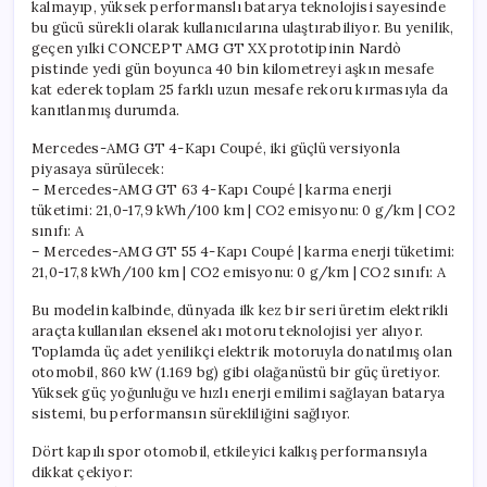
kalmayıp, yüksek performanslı batarya teknolojisi sayesinde
bu gücü sürekli olarak kullanıcılarına ulaştırabiliyor. Bu yenilik,
geçen yılki CONCEPT AMG GT XX prototipinin Nardò
pistinde yedi gün boyunca 40 bin kilometreyi aşkın mesafe
kat ederek toplam 25 farklı uzun mesafe rekoru kırmasıyla da
kanıtlanmış durumda.
Mercedes-AMG GT 4-Kapı Coupé, iki güçlü versiyonla
piyasaya sürülecek:
– Mercedes-AMG GT 63 4-Kapı Coupé | karma enerji
tüketimi: 21,0-17,9 kWh/100 km | CO2 emisyonu: 0 g/km | CO2
sınıfı: A
– Mercedes-AMG GT 55 4-Kapı Coupé | karma enerji tüketimi:
21,0-17,8 kWh/100 km | CO2 emisyonu: 0 g/km | CO2 sınıfı: A
Bu modelin kalbinde, dünyada ilk kez bir seri üretim elektrikli
araçta kullanılan eksenel akı motoru teknolojisi yer alıyor.
Toplamda üç adet yenilikçi elektrik motoruyla donatılmış olan
otomobil, 860 kW (1.169 bg) gibi olağanüstü bir güç üretiyor.
Yüksek güç yoğunluğu ve hızlı enerji emilimi sağlayan batarya
sistemi, bu performansın sürekliliğini sağlıyor.
Dört kapılı spor otomobil, etkileyici kalkış performansıyla
dikkat çekiyor: