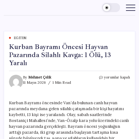
Skip
to
content
EĞITIM
Kurban Bayramı Öncesi Hayvan
Pazarında Silahlı Kavga: 1 Ölü, 13
Yaralı
Kurban
By
Mehmet Çelik
yorumlar kapalı
Bayramı
11 Mayıs 2026
1 Min Read
Öncesi
Hayvan
Pazarında
Kurban Bayramı öncesinde Van’da bulunan canlı hayvan
Silahlı
pazarında meydana gelen silahlı çatışmada bir kişi hayatını
Kavga:
1
kaybetti, 13 kişi ise yaralandı. Olay, sabah saatlerinde
Ölü,
Bostaniçi Mahallesi’nde, Van-Özalp kara yolu üzerindeki canlı
13
hayvan pazarında gerçekleşti. Bayram öncesi yoğunluğun
Yaralı
arttığı pazarda, iki grup arasında başlayan tartışma kısa
için
sürede büyüyerek taş, sopa ve silahların kullanıldığı bir