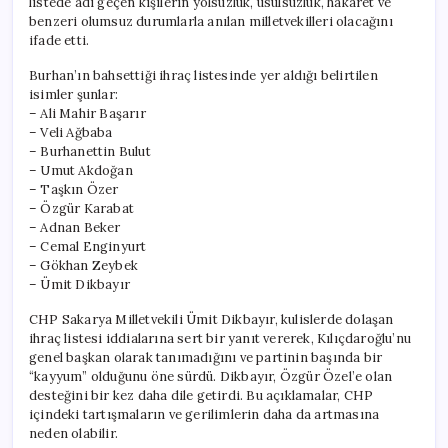
listede adı geçen kişilerin yolsuzluk, usulsüzlük, hakaret ve
benzeri olumsuz durumlarla anılan milletvekilleri olacağını
ifade etti.
Burhan’ın bahsettiği ihraç listesinde yer aldığı belirtilen
isimler şunlar:
– Ali Mahir Başarır
– Veli Ağbaba
– Burhanettin Bulut
– Umut Akdoğan
– Taşkın Özer
– Özgür Karabat
– Adnan Beker
– Cemal Enginyurt
– Gökhan Zeybek
– Ümit Dikbayır
CHP Sakarya Milletvekili Ümit Dikbayır, kulislerde dolaşan
ihraç listesi iddialarına sert bir yanıt vererek, Kılıçdaroğlu’nu
genel başkan olarak tanımadığını ve partinin başında bir
“kayyum” olduğunu öne sürdü. Dikbayır, Özgür Özel’e olan
desteğini bir kez daha dile getirdi. Bu açıklamalar, CHP
içindeki tartışmaların ve gerilimlerin daha da artmasına
neden olabilir.