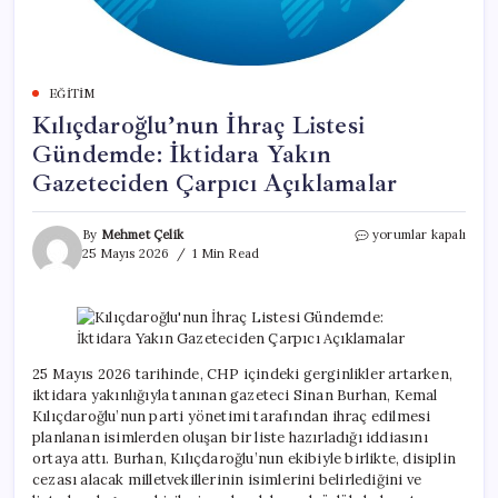
EĞITIM
Kılıçdaroğlu’nun İhraç Listesi
Gündemde: İktidara Yakın
Gazeteciden Çarpıcı Açıklamalar
Kılıçdaroğlu’nun
By
Mehmet Çelik
yorumlar kapalı
İhraç
25 Mayıs 2026
1 Min Read
Listesi
Gündemde:
İktidara
Yakın
Gazeteciden
Çarpıcı
25 Mayıs 2026 tarihinde, CHP içindeki gerginlikler artarken,
Açıklamalar
iktidara yakınlığıyla tanınan gazeteci Sinan Burhan, Kemal
için
Kılıçdaroğlu’nun parti yönetimi tarafından ihraç edilmesi
planlanan isimlerden oluşan bir liste hazırladığı iddiasını
ortaya attı. Burhan, Kılıçdaroğlu’nun ekibiyle birlikte, disiplin
cezası alacak milletvekillerinin isimlerini belirlediğini ve