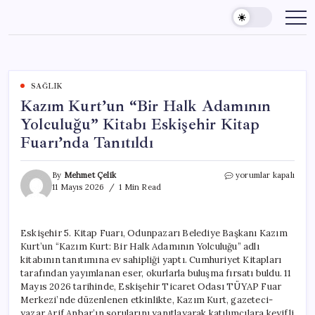
Skip
to
content
SAĞLIK
Kazım Kurt’un “Bir Halk Adamının
Yolculuğu” Kitabı Eskişehir Kitap
Fuarı’nda Tanıtıldı
Kazım
By
Mehmet Çelik
yorumlar kapalı
Kurt’un
11 Mayıs 2026
1 Min Read
“Bir
Halk
Adamının
Eskişehir 5. Kitap Fuarı, Odunpazarı Belediye Başkanı Kazım
Yolculuğu”
Kurt’un “Kazım Kurt: Bir Halk Adamının Yolculuğu” adlı
Kitabı
Eskişehir
kitabının tanıtımına ev sahipliği yaptı. Cumhuriyet Kitapları
Kitap
tarafından yayımlanan eser, okurlarla buluşma fırsatı buldu. 11
Fuarı’nda
Mayıs 2026 tarihinde, Eskişehir Ticaret Odası TÜYAP Fuar
Tanıtıldı
Merkezi’nde düzenlenen etkinlikte, Kazım Kurt, gazeteci-
için
yazar Arif Anbar’ın sorularını yanıtlayarak katılımcılara keyifli