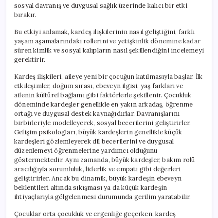
sosyal davranış ve duygusal sağlık üzerinde kalıcı bir etki
bırakır.
Bu etkiyi anlamak, kardeş ilişkilerinin nasıl geliştiğini, farklı
yaşam aşamalarındaki rollerini ve yetişkinlik dönemine kadar
süren kimlik ve sosyal kalıpların nasıl şekillendiğini incelemeyi
gerektirir.
Kardeş ilişkileri, aileye yeni bir çocuğun katılmasıyla başlar. İlk
etkileşimler, doğum sırası, ebeveyn ilgisi, yaş farkları ve
ailenin kültürel bağlamı gibi faktörlerle şekillenir. Çocukluk
döneminde kardeşler genellikle en yakın arkadaş, öğrenme
ortağı ve duygusal destek kaynağıdırlar. Davranışlarını
birbirleriyle modelleyerek, sosyal becerilerini geliştirirler.
Gelişim psikologları, büyük kardeşlerin genellikle küçük
kardeşleri gözlemleyerek dil becerilerini ve duygusal
düzenlemeyi öğrenmelerine yardımcı olduğunu
göstermektedir. Aynı zamanda, büyük kardeşler, bakım rolü
aracılığıyla sorumluluk, liderlik ve empati gibi değerleri
geliştirirler. Ancak bu dinamik, büyük kardeşin ebeveyn
beklentileri altında sıkışması ya da küçük kardeşin
ihtiyaçlarıyla gölgelenmesi durumunda gerilim yaratabilir.
Çocuklar orta çocukluk ve ergenliğe geçerken, kardeş