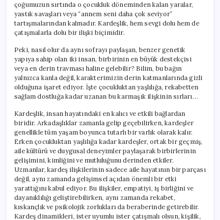
çoğumuzun sırtında o çocukluk döneminden kalan yaralar,
yastık savaşları veya “annem seni daha çok seviyor”
tartışmalarından kalmadır. Kardeşlik, hem sevgi dolu hem de
çatışmalarla dolu bir ilişki biçimidir.
Peki, nasıl olur da aynı sofrayı paylaşan, benzer genetik
yapıya sahip olan iki insan, birbirinin en büyük destekçisi
veya en derin travması haline gelebilir? Bilim, bu bağın
yalnızca kanla değil, karakterimizin derin katmanlarında gizli
olduğuna işaret ediyor. İşte çocukluktan yaşlılığa, rekabetten
sağlam dostluğa kadar uzanan bu karmaşık ilişkinin sırları…
Kardeşlik, insan hayatındaki en kalıcı ve etkili bağlardan
biridir. Arkadaşlıklar zamanla gelip geçebilirken, kardeşler
genellikle tüm yaşam boyunca tutarlı bir varlık olarak kalır.
Erken çocukluktan yaşlılığa kadar kardeşler, ortak bir geçmiş,
aile kültürü ve duygusal deneyimler paylaşarak birbirlerinin
gelişimini, kimliğini ve mutluluğunu derinden etkiler.
Uzmanlar, kardeş ilişkilerinin sadece aile hayatının bir parçası
değil, aynı zamanda gelişimsel açıdan önemli bir etki
yarattığını kabul ediyor. Bu ilişkiler, empatiyi, iş birliğini ve
dayanıklılığı geliştirebilirken, aynı zamanda rekabet,
kıskançlık ve psikolojik zorlukları da beraberinde getirebilir.
Kardeş dinamikleri, ister uyumlu ister çatışmalı olsun, kişilik,