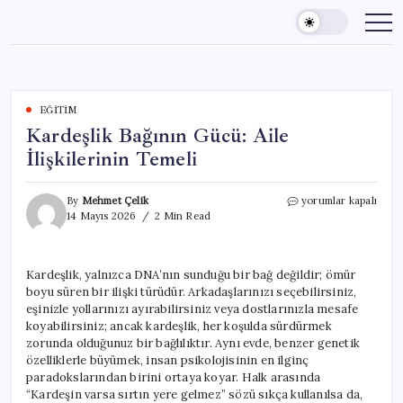
Skip
to
content
EĞITIM
Kardeşlik Bağının Gücü: Aile
İlişkilerinin Temeli
Kardeşlik
By
Mehmet Çelik
yorumlar kapalı
Bağının
14 Mayıs 2026
2 Min Read
Gücü:
Aile
İlişkilerinin
Kardeşlik, yalnızca DNA’nın sunduğu bir bağ değildir; ömür
Temeli
boyu süren bir ilişki türüdür. Arkadaşlarınızı seçebilirsiniz,
için
eşinizle yollarınızı ayırabilirsiniz veya dostlarınızla mesafe
koyabilirsiniz; ancak kardeşlik, her koşulda sürdürmek
zorunda olduğunuz bir bağlılıktır. Aynı evde, benzer genetik
özelliklerle büyümek, insan psikolojisinin en ilginç
paradokslarından birini ortaya koyar. Halk arasında
“Kardeşin varsa sırtın yere gelmez” sözü sıkça kullanılsa da,