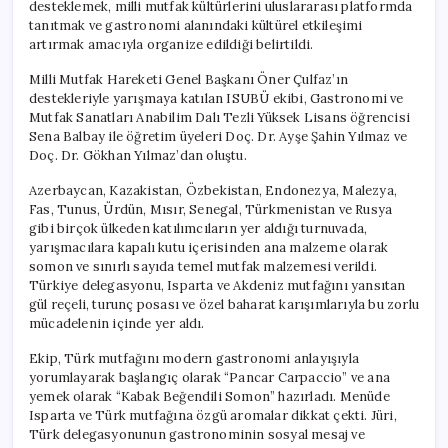
desteklemek, milli mutfak kültürlerini uluslararası platformda
tanıtmak ve gastronomi alanındaki kültürel etkileşimi
artırmak amacıyla organize edildiği belirtildi.
Milli Mutfak Hareketi Genel Başkanı Öner Çulfaz’ın
destekleriyle yarışmaya katılan ISUBÜ ekibi, Gastronomi ve
Mutfak Sanatları Anabilim Dalı Tezli Yüksek Lisans öğrencisi
Sena Balbay ile öğretim üyeleri Doç. Dr. Ayşe Şahin Yılmaz ve
Doç. Dr. Gökhan Yılmaz’dan oluştu.
Azerbaycan, Kazakistan, Özbekistan, Endonezya, Malezya,
Fas, Tunus, Ürdün, Mısır, Senegal, Türkmenistan ve Rusya
gibi birçok ülkeden katılımcıların yer aldığı turnuvada,
yarışmacılara kapalı kutu içerisinden ana malzeme olarak
somon ve sınırlı sayıda temel mutfak malzemesi verildi.
Türkiye delegasyonu, Isparta ve Akdeniz mutfağını yansıtan
gül reçeli, turunç posası ve özel baharat karışımlarıyla bu zorlu
mücadelenin içinde yer aldı.
Ekip, Türk mutfağını modern gastronomi anlayışıyla
yorumlayarak başlangıç olarak “Pancar Carpaccio” ve ana
yemek olarak “Kabak Beğendili Somon” hazırladı. Menüde
Isparta ve Türk mutfağına özgü aromalar dikkat çekti. Jüri,
Türk delegasyonunun gastronominin sosyal mesaj ve