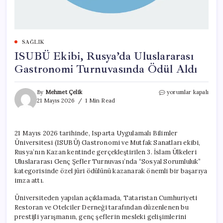
SAĞLIK
ISUBÜ Ekibi, Rusya’da Uluslararası
Gastronomi Turnuvasında Ödül Aldı
ISUBÜ
By
Mehmet Çelik
yorumlar kapalı
Ekibi,
21 Mayıs 2026
1 Min Read
Rusya’da
Uluslararası
Gastronomi
21 Mayıs 2026 tarihinde, Isparta Uygulamalı Bilimler
Turnuvasında
Üniversitesi (ISUBÜ) Gastronomi ve Mutfak Sanatları ekibi,
Ödül
Aldı
Rusya’nın Kazan kentinde gerçekleştirilen 3. İslam Ülkeleri
için
Uluslararası Genç Şefler Turnuvası’nda “Sosyal Sorumluluk”
kategorisinde özel jüri ödülünü kazanarak önemli bir başarıya
imza attı.
Üniversiteden yapılan açıklamada, Tataristan Cumhuriyeti
Restoran ve Otelciler Derneği tarafından düzenlenen bu
prestijli yarışmanın, genç şeflerin mesleki gelişimlerini