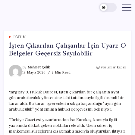
Skip
to
content
EĞITIM
İşten Çıkarılan Çalışanlar İçin Uyarı: O
Belgeler Geçersiz Sayılabilir
İşten
By
Mehmet Çelik
yorumlar kapalı
Çıkarılan
18 Mayıs 2026
2 Min Read
Çalışanlar
İçin
Uyarı:
Yargıtay 9. Hukuk Dairesi, işten çıkarılan bir çalışanın aynı
O
gün arabuluculuk yöntemine tabi tutulmasıyla ilgili önemli bir
Belgeler
Geçersiz
karar aldı. Bu karar, işverenlerin sıkça başvurduğu “aynı gün
Sayılabilir
arabuluculuk” yönteminin hukuki çerçevesini belirliyor.
için
Türkiye Gazetesi yazarlarından İsa Karakaş, konuyla ilgili
yazısında dikkat çeken noktaları ele aldı. Uzun süren iş
mahkemesi süreçlerini kısaltmak amacıyla oluşturulan ihtiyari