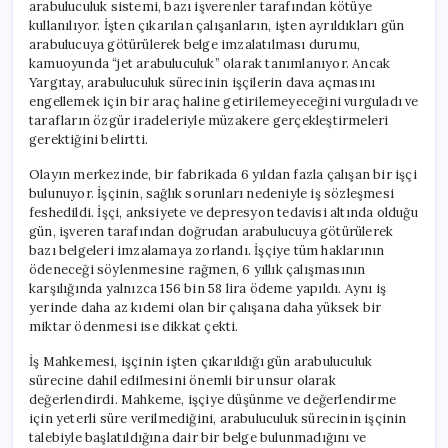
arabuluculuk sistemi, bazı işverenler tarafından kötüye
kullanılıyor. İşten çıkarılan çalışanların, işten ayrıldıkları gün
arabulucuya götürülerek belge imzalatılması durumu,
kamuoyunda “jet arabuluculuk” olarak tanımlanıyor. Ancak
Yargıtay, arabuluculuk sürecinin işçilerin dava açmasını
engellemek için bir araç haline getirilemeyeceğini vurguladı ve
tarafların özgür iradeleriyle müzakere gerçekleştirmeleri
gerektiğini belirtti.
Olayın merkezinde, bir fabrikada 6 yıldan fazla çalışan bir işçi
bulunuyor. İşçinin, sağlık sorunları nedeniyle iş sözleşmesi
feshedildi. İşçi, anksiyete ve depresyon tedavisi altında olduğu
gün, işveren tarafından doğrudan arabulucuya götürülerek
bazı belgeleri imzalamaya zorlandı. İşçiye tüm haklarının
ödeneceği söylenmesine rağmen, 6 yıllık çalışmasının
karşılığında yalnızca 156 bin 58 lira ödeme yapıldı. Aynı iş
yerinde daha az kıdemi olan bir çalışana daha yüksek bir
miktar ödenmesi ise dikkat çekti.
İş Mahkemesi, işçinin işten çıkarıldığı gün arabuluculuk
sürecine dahil edilmesini önemli bir unsur olarak
değerlendirdi. Mahkeme, işçiye düşünme ve değerlendirme
için yeterli süre verilmediğini, arabuluculuk sürecinin işçinin
talebiyle başlatıldığına dair bir belge bulunmadığını ve