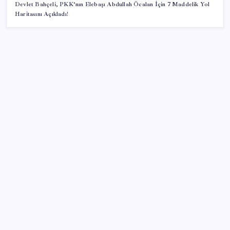
Devlet Bahçeli, PKK’nın Elebaşı Abdullah Öcalan İçin 7 Maddelik Yol
Haritasını Açıkladı!
SON YAZILAR
Ev sahipleri dikkat: 2027 emlak vergisi
hesaplamasında yeni dönem başladı!
Muhalefet çerçeve yasaya ne diyor? Aceleye ve
çelişkilere eleştiri, barışa destek
YENİ Parti Arguvan ilçe örgütü kuruldu, ilk üyeler
Belediye Başkanı Ersoy Eren ve meclis üyeleri oldu