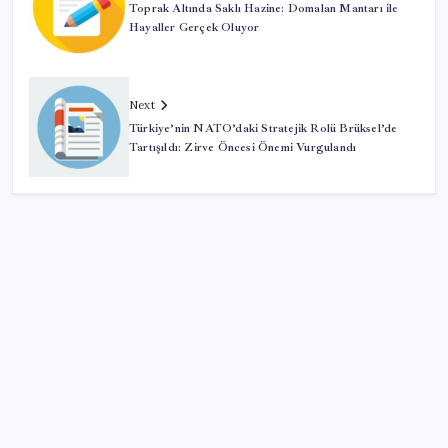
Toprak Altında Saklı Hazine: Domalan Mantarı ile
Hayaller Gerçek Oluyor
Next
Türkiye’nin NATO’daki Stratejik Rolü Brüksel’de
Tartışıldı: Zirve Öncesi Önemi Vurgulandı
SON YAZILAR
TBMM Genel Kurulu… İYİ Partili Sunat: ‘Çocukların