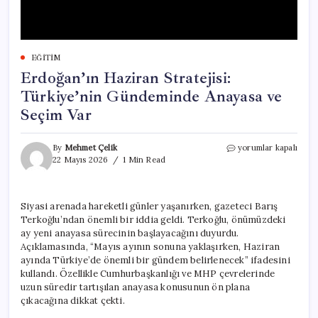
EĞITIM
Erdoğan’ın Haziran Stratejisi:
Türkiye’nin Gündeminde Anayasa ve
Seçim Var
Erdoğan’ın
By
Mehmet Çelik
yorumlar kapalı
Haziran
22 Mayıs 2026
1 Min Read
Stratejisi:
Türkiye’nin
Gündeminde
Siyasi arenada hareketli günler yaşanırken, gazeteci Barış
Anayasa
Terkoğlu’ndan önemli bir iddia geldi. Terkoğlu, önümüzdeki
ve
Seçim
ay yeni anayasa sürecinin başlayacağını duyurdu.
Var
Açıklamasında, “Mayıs ayının sonuna yaklaşırken, Haziran
için
ayında Türkiye’de önemli bir gündem belirlenecek” ifadesini
kullandı. Özellikle Cumhurbaşkanlığı ve MHP çevrelerinde
uzun süredir tartışılan anayasa konusunun ön plana
çıkacağına dikkat çekti.