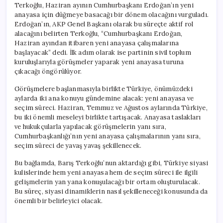
Terkoğlu, Haziran ayının Cumhurbaşkanı Erdoğan’ın yeni
anayasa için düğmeye basacağı bir dönem olacağını vurguladı.
Erdoğan’ın, AKP Genel Başkanı olarak bu süreçte aktif rol
alacağını belirten Terkoğlu, “Cumhurbaşkanı Erdoğan,
Haziran ayından itibaren yeni anayasa çalışmalarına
başlayacak” dedi. İlk adım olarak ise partinin sivil toplum
kuruluşlarıyla görüşmeler yaparak yeni anayasa turuna
çıkacağı öngörülüyor.
Görüşmelere başlanmasıyla birlikte Türkiye, önümüzdeki
aylarda iki ana konuyu gündemine alacak: yeni anayasa ve
seçim süreci. Haziran, Temmuz ve Ağustos aylarında Türkiye,
bu iki önemli meseleyi birlikte tartışacak. Anayasa taslakları
ve hukukçularla yapılacak görüşmelerin yanı sıra,
Cumhurbaşkanlığı’nın yeni anayasa çalışmalarının yanı sıra,
seçim süreci de yavaş yavaş şekillenecek.
Bu bağlamda, Barış Terkoğlu’nun aktardığı gibi, Türkiye siyasi
kulislerinde hem yeni anayasa hem de seçim süreci ile ilgili
gelişmelerin yan yana konuşulacağı bir ortam oluşturulacak.
Bu süreç, siyasi dinamiklerin nasıl şekilleneceği konusunda da
önemli bir belirleyici olacak.