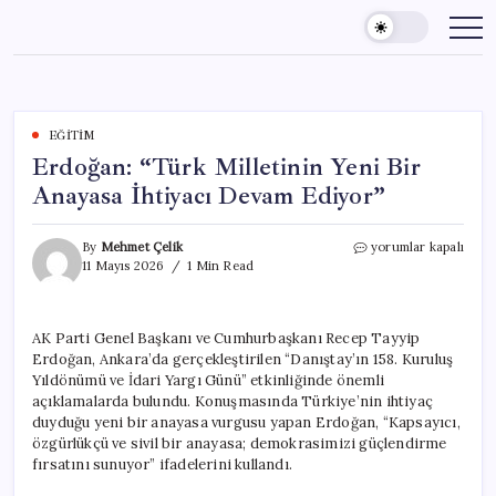
Skip
to
content
EĞITIM
Erdoğan: “Türk Milletinin Yeni Bir
Anayasa İhtiyacı Devam Ediyor”
Erdoğan:
By
Mehmet Çelik
yorumlar kapalı
“Türk
11 Mayıs 2026
1 Min Read
Milletinin
Yeni
Bir
AK Parti Genel Başkanı ve Cumhurbaşkanı Recep Tayyip
Anayasa
Erdoğan, Ankara’da gerçekleştirilen “Danıştay’ın 158. Kuruluş
İhtiyacı
Devam
Yıldönümü ve İdari Yargı Günü” etkinliğinde önemli
Ediyor”
açıklamalarda bulundu. Konuşmasında Türkiye’nin ihtiyaç
için
duyduğu yeni bir anayasa vurgusu yapan Erdoğan, “Kapsayıcı,
özgürlükçü ve sivil bir anayasa; demokrasimizi güçlendirme
fırsatını sunuyor” ifadelerini kullandı.