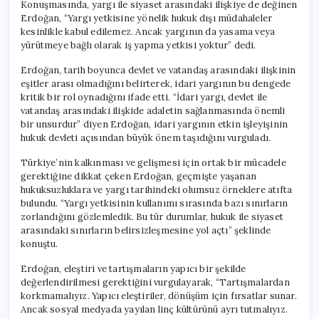
Konuşmasında, yargı ile siyaset arasındaki ilişkiye de değinen
Erdoğan, “Yargı yetkisine yönelik hukuk dışı müdahaleler
kesinlikle kabul edilemez. Ancak yargının da yasama veya
yürütmeye bağlı olarak iş yapma yetkisi yoktur” dedi.
Erdoğan, tarih boyunca devlet ve vatandaş arasındaki ilişkinin
eşitler arası olmadığını belirterek, idari yargının bu dengede
kritik bir rol oynadığını ifade etti. “İdari yargı, devlet ile
vatandaş arasındaki ilişkide adaletin sağlanmasında önemli
bir unsurdur” diyen Erdoğan, idari yargının etkin işleyişinin
hukuk devleti açısından büyük önem taşıdığını vurguladı.
Türkiye’nin kalkınması ve gelişmesi için ortak bir mücadele
gerektiğine dikkat çeken Erdoğan, geçmişte yaşanan
hukuksuzluklara ve yargı tarihindeki olumsuz örneklere atıfta
bulundu. “Yargı yetkisinin kullanımı sırasında bazı sınırların
zorlandığını gözlemledik. Bu tür durumlar, hukuk ile siyaset
arasındaki sınırların belirsizleşmesine yol açtı” şeklinde
konuştu.
Erdoğan, eleştiri ve tartışmaların yapıcı bir şekilde
değerlendirilmesi gerektiğini vurgulayarak, “Tartışmalardan
korkmamalıyız. Yapıcı eleştiriler, dönüşüm için fırsatlar sunar.
Ancak sosyal medyada yayılan linç kültürünü ayrı tutmalıyız.