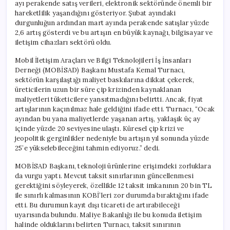
ayı perakende satış verileri, elektronik sektöründe önemli bir
hareketlilik yaşandığını gösteriyor. Şubat ayındaki
durgunluğun ardından mart ayında perakende satışlar yüzde
2,6 artış gösterdi ve bu artışın en büyük kaynağı, bilgisayar ve
iletişim cihazları sektörü oldu.
Mobil İletişim Araçları ve Bilgi Teknolojileri İş İnsanları
Derneği (MOBİSAD) Başkanı Mustafa Kemal Turnacı,
sektörün karşılaştığı maliyet baskılarına dikkat çekerek,
üreticilerin uzun bir süre çip krizinden kaynaklanan
maliyetleri tüketicilere yansıtmadığını belirtti. Ancak, fiyat
artışlarının kaçınılmaz hale geldiğini ifade etti. Turnacı, “Ocak
ayından bu yana maliyetlerde yaşanan artış, yaklaşık üç ay
içinde yüzde 20 seviyesine ulaştı. Küresel çip krizi ve
jeopolitik gerginlikler nedeniyle bu artışın yıl sonunda yüzde
25’e yükselebileceğini tahmin ediyoruz.” dedi.
MOBİSAD Başkanı, teknoloji ürünlerine erişimdeki zorluklara
da vurgu yaptı. Mevcut taksit sınırlarının güncellenmesi
gerektiğini söyleyerek, özellikle 12 taksit imkanının 20 bin TL
ile sınırlı kalmasının KOBİ’leri zor durumda bıraktığını ifade
etti. Bu durumun kayıt dışı ticareti de artırabileceği
uyarısında bulundu. Maliye Bakanlığı ile bu konuda iletişim
halinde olduklarını belirten Turnacı, taksit sınırının