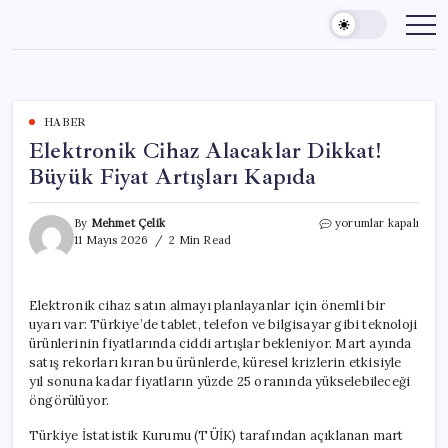
Skip
to
content
HABER
Elektronik Cihaz Alacaklar Dikkat!
Büyük Fiyat Artışları Kapıda
Elektronik
By
Mehmet Çelik
yorumlar kapalı
Cihaz
11 Mayıs 2026
2 Min Read
Alacaklar
Dikkat!
Büyük
Elektronik cihaz satın almayı planlayanlar için önemli bir
Fiyat
uyarı var: Türkiye’de tablet, telefon ve bilgisayar gibi teknoloji
Artışları
Kapıda
ürünlerinin fiyatlarında ciddi artışlar bekleniyor. Mart ayında
için
satış rekorları kıran bu ürünlerde, küresel krizlerin etkisiyle
yıl sonuna kadar fiyatların yüzde 25 oranında yükselebileceği
öngörülüyor.
Türkiye İstatistik Kurumu (TÜİK) tarafından açıklanan mart