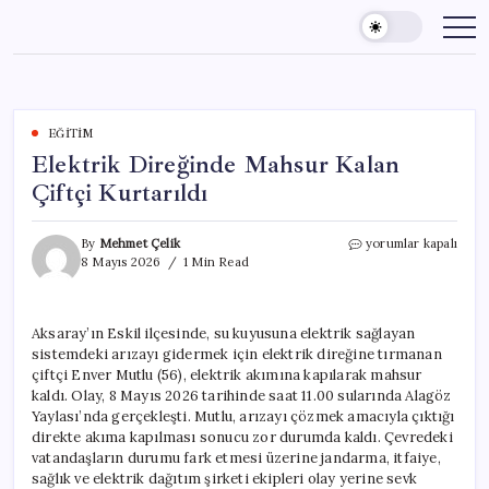
Skip
to
content
EĞITIM
Elektrik Direğinde Mahsur Kalan
Çiftçi Kurtarıldı
Elektrik
By
Mehmet Çelik
yorumlar kapalı
Direğinde
8 Mayıs 2026
1 Min Read
Mahsur
Kalan
Çiftçi
Aksaray’ın Eskil ilçesinde, su kuyusuna elektrik sağlayan
Kurtarıldı
sistemdeki arızayı gidermek için elektrik direğine tırmanan
için
çiftçi Enver Mutlu (56), elektrik akımına kapılarak mahsur
kaldı. Olay, 8 Mayıs 2026 tarihinde saat 11.00 sularında Alagöz
Yaylası’nda gerçekleşti. Mutlu, arızayı çözmek amacıyla çıktığı
direkte akıma kapılması sonucu zor durumda kaldı. Çevredeki
vatandaşların durumu fark etmesi üzerine jandarma, itfaiye,
sağlık ve elektrik dağıtım şirketi ekipleri olay yerine sevk