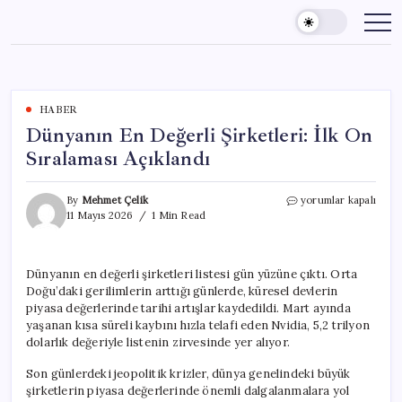
Skip
to
content
HABER
Dünyanın En Değerli Şirketleri: İlk On
Sıralaması Açıklandı
Dünyanın
By
Mehmet Çelik
yorumlar kapalı
En
11 Mayıs 2026
1 Min Read
Değerli
Şirketleri:
İlk
Dünyanın en değerli şirketleri listesi gün yüzüne çıktı. Orta
On
Doğu’daki gerilimlerin arttığı günlerde, küresel devlerin
Sıralaması
Açıklandı
piyasa değerlerinde tarihi artışlar kaydedildi. Mart ayında
için
yaşanan kısa süreli kaybını hızla telafi eden Nvidia, 5,2 trilyon
dolarlık değeriyle listenin zirvesinde yer alıyor.
Son günlerdeki jeopolitik krizler, dünya genelindeki büyük
şirketlerin piyasa değerlerinde önemli dalgalanmalara yol