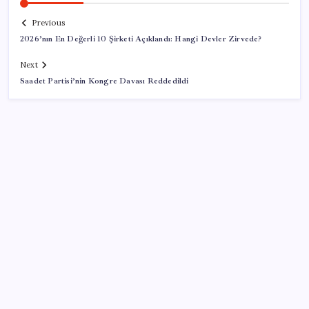
Previous
2026’nın En Değerli 10 Şirketi Açıklandı: Hangi Devler Zirvede?
Next
Saadet Partisi’nin Kongre Davası Reddedildi
SON YAZILAR
Epic Games’in 13 Ağustos’a kadar ücretsiz verdiği
oyunlar belli oldu
Ev sahipleri dikkat: 2027 emlak vergisi