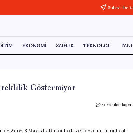
Subscribe t
ĞİTİM
EKONOMİ
SAĞLIK
TEKNOLOJİ
TANI
reklilik Göstermiyor
Döviz
yorumlar kapal
Mevduatlarında
Düşüş
Süreklilik
Göstermiyor
rine göre, 8 Mayıs haftasında döviz mevduatlarında 56