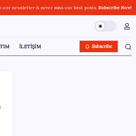
o our newsletter & never miss our best posts.
Subscribe Now!
TIM
İLETİŞİM
Subscribe
ı
SON YAZILAR
Ev sahipleri dikkat: 2027 emlak vergisi
hesaplamasında yeni dönem başladı!