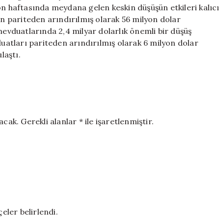
için
on haftasında meydana gelen keskin düşüşün etkileri kalıcı
ın pariteden arındırılmış olarak 56 milyon dolar
mevduatlarında 2,4 milyar dolarlık önemli bir düşüş
duatları pariteden arındırılmış olarak 6 milyon dolar
laştı.
. Gerekli alanlar * ile işaretlenmiştir.
eler belirlendi.