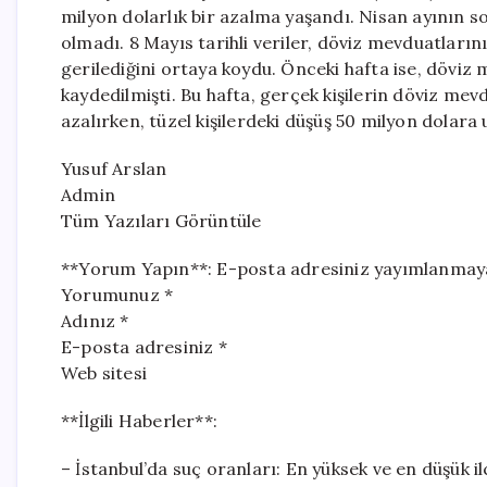
milyon dolarlık bir azalma yaşandı. Nisan ayının s
olmadı. 8 Mayıs tarihli veriler, döviz mevduatların
gerilediğini ortaya koydu. Önceki hafta ise, döviz 
kaydedilmişti. Bu hafta, gerçek kişilerin döviz mev
azalırken, tüzel kişilerdeki düşüş 50 milyon dolara u
Yusuf Arslan
Admin
Tüm Yazıları Görüntüle
**Yorum Yapın**: E-posta adresiniz yayımlanmayacak
Yorumunuz *
Adınız *
E-posta adresiniz *
Web sitesi
**İlgili Haberler**:
– İstanbul’da suç oranları: En yüksek ve en düşük ilç