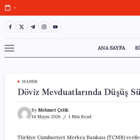
Skip
-
to
content
https://www.facebook.com/
https://twitter.com/
https://t.me/
https://www.instagram.com/
https://youtube.com/
ANA SAYFA
E
HABER
Döviz Mevduatlarında Düşüş Sü
By
Mehmet Çelik
14 Mayıs 2026
1 Min Read
Türkiye Cumhuriyet Merkez Bankası (TCMB) verile