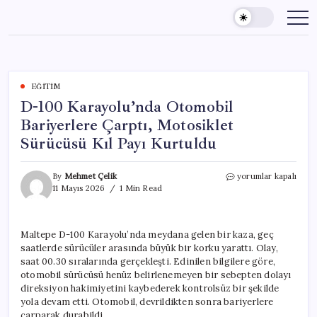
Skip
to
content
EĞITIM
D-100 Karayolu’nda Otomobil
Bariyerlere Çarptı, Motosiklet
Sürücüsü Kıl Payı Kurtuldu
D-
By
Mehmet Çelik
yorumlar kapalı
100
11 Mayıs 2026
1 Min Read
Karayolu’nda
Otomobil
Bariyerlere
Maltepe D-100 Karayolu’nda meydana gelen bir kaza, geç
Çarptı,
saatlerde sürücüler arasında büyük bir korku yarattı. Olay,
Motosiklet
Sürücüsü
saat 00.30 sıralarında gerçekleşti. Edinilen bilgilere göre,
Kıl
otomobil sürücüsü henüz belirlenemeyen bir sebepten dolayı
Payı
direksiyon hakimiyetini kaybederek kontrolsüz bir şekilde
Kurtuldu
yola devam etti. Otomobil, devrildikten sonra bariyerlere
için
çarparak durabildi.