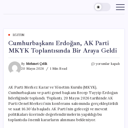
Skip
to
content
EĞITIM
Cumhurbaşkanı Erdoğan, AK Parti
MKYK Toplantısında Bir Araya Geldi
Cumhurbaşkanı
By
Mehmet Çelik
yorumlar kapalı
Erdoğan,
20 Mayıs 2026
1 Min Read
AK
Parti
MKYK
AK Parti Merkez Karar ve Yönetim Kurulu (MKYK),
Toplantısında
Cumhurbaşkanı ve parti genel başkanı Recep Tayyip Erdoğan
Bir
Araya
liderliğinde toplandı. Toplantı, 20 Mayıs 2026 tarihinde AK
Geldi
Parti Genel Merkezi’nin konferans salonunda gerçekleştirildi
için
ve saat 16.30’da başladı. AK Parti’nin geleceği ve mevcut
politikaları üzerinde değerlendirmelerin yapıldığı bu
toplantıda önemli kararların alınması bekleniyor.