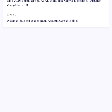
Efes-2026 Tatbikatı’nda ATAK Helikopterleriyle Koordineli Vuruşlar
Gerçekleştirildi
Next
Nallıhan’da Şehit Babasından Anlamlı Kurban Bağışı
SON YAZILAR
Epic Games’in 13 Ağustos’a kadar ücretsiz verdiği
oyunlar belli oldu
Ev sahipleri dikkat: 2027 emlak vergisi
hesaplamasında yeni dönem başladı!