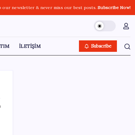
o our newsletter & never miss our best posts.
Subscribe Now!
TIM
İLETİŞİM
Subscribe
ı
SON YAZILAR
Epic Games’in 13 Ağustos’a kadar ücretsiz
verdiği oyunlar belli oldu