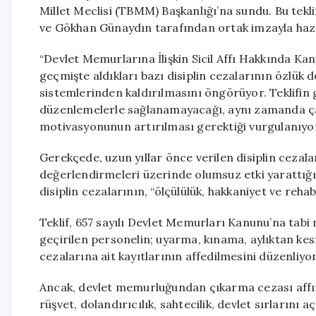
Millet Meclisi (TBMM) Başkanlığı’na sundu. Bu tekl
ve Gökhan Günaydın tarafından ortak imzayla hazı
“Devlet Memurlarına İlişkin Sicil Affı Hakkında Ka
geçmişte aldıkları bazı disiplin cezalarının özlük 
sistemlerinden kaldırılmasını öngörüyor. Teklifin 
düzenlemelerle sağlanamayacağı, aynı zamanda ça
motivasyonunun artırılması gerektiği vurgulanıyo
Gerekçede, uzun yıllar önce verilen disiplin cezalar
değerlendirmeleri üzerinde olumsuz etki yarattığın
disiplin cezalarının, “ölçülülük, hakkaniyet ve rehab
Teklif, 657 sayılı Devlet Memurları Kanunu’na ta
geçirilen personelin; uyarma, kınama, aylıktan ke
cezalarına ait kayıtlarının affedilmesini düzenliyor
Ancak, devlet memurluğundan çıkarma cezası affın d
rüşvet, dolandırıcılık, sahtecilik, devlet sırların