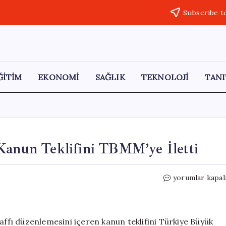
Subscribe t
ĞİTİM
EKONOMİ
SAĞLIK
TEKNOLOJİ
TANI
 Kanun Teklifini TBMM’ye İletti
CHP,
yorumlar kapal
Memurlar
İçin
Sicil
Affı
affı düzenlemesini içeren kanun teklifini Türkiye Büyük