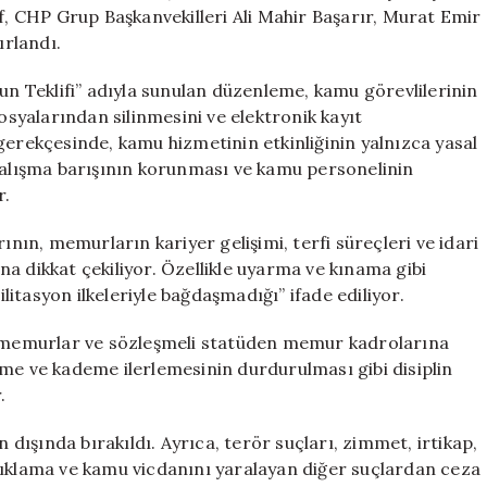
Kanun
if, CHP Grup Başkanvekilleri Ali Mahir Başarır, Murat Emir
Teklifini
rlandı.
TBMM’ye
İletti
nun Teklifi” adıyla sunulan düzenleme, kamu görevlilerinin
için
dosyalarından silinmesini ve elektronik kayıt
gerekçesinde, kamu hizmetinin etkinliğinin yalnızca yasal
lışma barışının korunması ve kamu personelinin
r.
ının, memurların kariyer gelişimi, terfi süreçleri ve idari
a dikkat çekiliyor. Özellikle uyarma ve kınama gibi
ilitasyon ilkeleriyle bağdaşmadığı” ifade ediliyor.
bi memurlar ve sözleşmeli statüden memur kadrolarına
sme ve kademe ilerlemesinin durdurulması gibi disiplin
.
ışında bırakıldı. Ayrıca, terör suçları, zimmet, irtikap,
ı açıklama ve kamu vicdanını yaralayan diğer suçlardan ceza