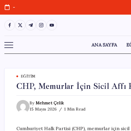
Skip
-
to
content
https://www.facebook.com/
https://twitter.com/
https://t.me/
https://www.instagram.com/
https://youtube.com/
ANA SAYFA
E
EĞITIM
CHP, Memurlar İçin Sicil Affı
By
Mehmet Çelik
15 Mayıs 2026
1 Min Read
Cumhuriyet Halk Partisi (CHP), memurlar için sicil 