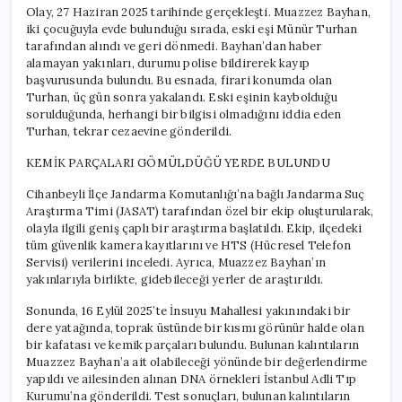
için
Olay, 27 Haziran 2025 tarihinde gerçekleşti. Muazzez Bayhan,
iki çocuğuyla evde bulunduğu sırada, eski eşi Münür Turhan
tarafından alındı ve geri dönmedi. Bayhan’dan haber
alamayan yakınları, durumu polise bildirerek kayıp
başvurusunda bulundu. Bu esnada, firari konumda olan
Turhan, üç gün sonra yakalandı. Eski eşinin kaybolduğu
sorulduğunda, herhangi bir bilgisi olmadığını iddia eden
Turhan, tekrar cezaevine gönderildi.
KEMİK PARÇALARI GÖMÜLDÜĞÜ YERDE BULUNDU
Cihanbeyli İlçe Jandarma Komutanlığı’na bağlı Jandarma Suç
Araştırma Timi (JASAT) tarafından özel bir ekip oluşturularak,
olayla ilgili geniş çaplı bir araştırma başlatıldı. Ekip, ilçedeki
tüm güvenlik kamera kayıtlarını ve HTS (Hücresel Telefon
Servisi) verilerini inceledi. Ayrıca, Muazzez Bayhan’ın
yakınlarıyla birlikte, gidebileceği yerler de araştırıldı.
Sonunda, 16 Eylül 2025’te İnsuyu Mahallesi yakınındaki bir
dere yatağında, toprak üstünde bir kısmı görünür halde olan
bir kafatası ve kemik parçaları bulundu. Bulunan kalıntıların
Muazzez Bayhan’a ait olabileceği yönünde bir değerlendirme
yapıldı ve ailesinden alınan DNA örnekleri İstanbul Adli Tıp
Kurumu’na gönderildi. Test sonuçları, bulunan kalıntıların