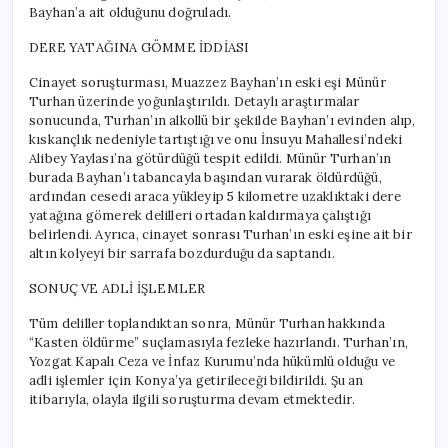
Bayhan’a ait olduğunu doğruladı.
DERE YATAĞINA GÖMME İDDİASI
Cinayet soruşturması, Muazzez Bayhan’ın eski eşi Münür
Turhan üzerinde yoğunlaştırıldı. Detaylı araştırmalar
sonucunda, Turhan’ın alkollü bir şekilde Bayhan’ı evinden alıp,
kıskançlık nedeniyle tartıştığı ve onu İnsuyu Mahallesi’ndeki
Alibey Yaylası’na götürdüğü tespit edildi. Münür Turhan’ın
burada Bayhan’ı tabancayla başından vurarak öldürdüğü,
ardından cesedi araca yükleyip 5 kilometre uzaklıktaki dere
yatağına gömerek delilleri ortadan kaldırmaya çalıştığı
belirlendi. Ayrıca, cinayet sonrası Turhan’ın eski eşine ait bir
altın kolyeyi bir sarrafa bozdurduğu da saptandı.
SONUÇ VE ADLİ İŞLEMLER
Tüm deliller toplandıktan sonra, Münür Turhan hakkında
“Kasten öldürme” suçlamasıyla fezleke hazırlandı. Turhan’ın,
Yozgat Kapalı Ceza ve İnfaz Kurumu’nda hükümlü olduğu ve
adli işlemler için Konya’ya getirileceği bildirildi. Şu an
itibarıyla, olayla ilgili soruşturma devam etmektedir.