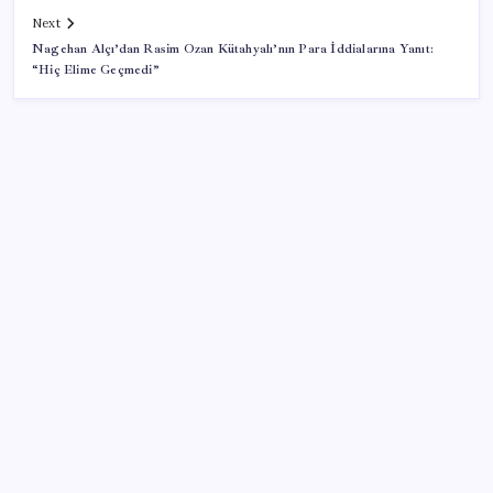
Next
Nagehan Alçı’dan Rasim Ozan Kütahyalı’nın Para İddialarına Yanıt:
“Hiç Elime Geçmedi”
SON YAZILAR
TBMM Genel Kurulu… İYİ Partili Sunat: ‘Çocukların
suça sürüklenmesinde 25 yıllık politikalar
sorgulanmalı’
Yargıtay’dan kritik karar: SGK emekliye faiz
ödeyecek!