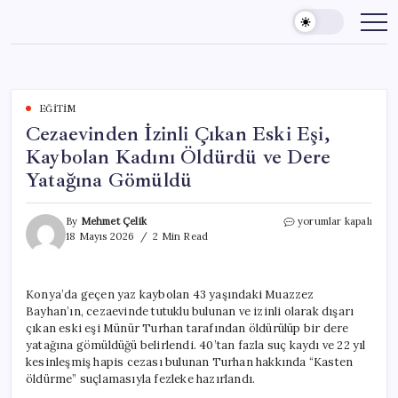
Skip
to
content
EĞITIM
Cezaevinden İzinli Çıkan Eski Eşi,
Kaybolan Kadını Öldürdü ve Dere
Yatağına Gömüldü
Cezaevinden
By
Mehmet Çelik
yorumlar kapalı
İzinli
18 Mayıs 2026
2 Min Read
Çıkan
Eski
Eşi,
Konya’da geçen yaz kaybolan 43 yaşındaki Muazzez
Kaybolan
Bayhan’ın, cezaevinde tutuklu bulunan ve izinli olarak dışarı
Kadını
Öldürdü
çıkan eski eşi Münür Turhan tarafından öldürülüp bir dere
ve
yatağına gömüldüğü belirlendi. 40’tan fazla suç kaydı ve 22 yıl
Dere
kesinleşmiş hapis cezası bulunan Turhan hakkında “Kasten
Yatağına
öldürme” suçlamasıyla fezleke hazırlandı.
Gömüldü