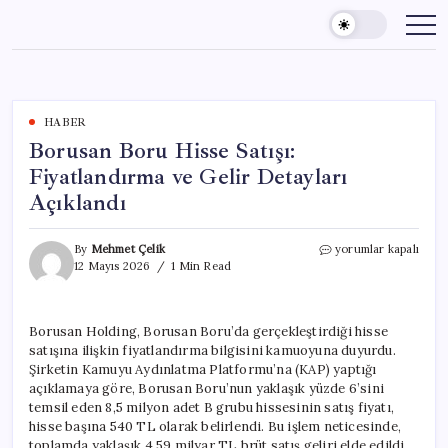
Skip
to
content
HABER
Borusan Boru Hisse Satışı:
Fiyatlandırma ve Gelir Detayları
Açıklandı
Borusan
By
Mehmet Çelik
yorumlar kapalı
Boru
12 Mayıs 2026
1 Min Read
Hisse
Satışı:
Fiyatlandırma
Borusan Holding, Borusan Boru’da gerçekleştirdiği hisse
ve
satışına ilişkin fiyatlandırma bilgisini kamuoyuna duyurdu.
Gelir
Detayları
Şirketin Kamuyu Aydınlatma Platformu’na (KAP) yaptığı
Açıklandı
açıklamaya göre, Borusan Boru’nun yaklaşık yüzde 6’sini
için
temsil eden 8,5 milyon adet B grubu hissesinin satış fiyatı,
hisse başına 540 TL olarak belirlendi. Bu işlem neticesinde,
toplamda yaklaşık 4,59 milyar TL brüt satış geliri elde edildi.