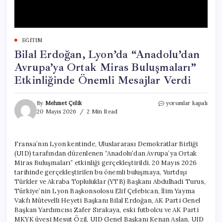
EĞITIM
Bilal Erdoğan, Lyon’da “Anadolu’dan
Avrupa’ya Ortak Miras Buluşmaları”
Etkinliğinde Önemli Mesajlar Verdi
Bilal
By
Mehmet Çelik
yorumlar kapalı
Erdoğan,
20 Mayıs 2026
2 Min Read
Lyon’da
“Anadolu’dan
Avrupa’ya
Fransa’nın Lyon kentinde, Uluslararası Demokratlar Birliği
Ortak
(UID) tarafından düzenlenen “Anadolu’dan Avrupa’ya Ortak
Miras
Buluşmaları”
Miras Buluşmaları” etkinliği gerçekleştirildi. 20 Mayıs 2026
Etkinliğinde
tarihinde gerçekleştirilen bu önemli buluşmaya, Yurtdışı
Önemli
Türkler ve Akraba Topluluklar (YTB) Başkanı Abdulhadi Turus,
Mesajlar
Türkiye’nin Lyon Başkonsolosu Elif Çelebican, İlim Yayma
Verdi
Vakfı Mütevelli Heyeti Başkanı Bilal Erdoğan, AK Parti Genel
için
Başkan Yardımcısı Zafer Sırakaya, eski futbolcu ve AK Parti
MKYK üyesi Mesut Özil, UID Genel Başkanı Kenan Aslan, UID