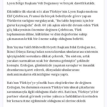
Lyon Bölge Başkanı Veli Doğansoy ve birçok davetli katıldı.
Etkinlikte ilk olarak söz alan Türkiye’nin Lyon Başkonsolosu
Elif Çelebican, Fransa’da birçok belediyede görev yapan
Türklerin varlığını vurgulayarak, “Bu tablo hepimiz için bir
gurur kaynağıdır.” dedi. 60 yılı aşkın süredir devam eden Türk
göç hikayesinin önemine değinen Çelebican, Türk
toplumunun diline, kültürüne ve dini değerlerine sahip
çıkmasının kritik bir öneme sahip olduğunu belirtti.
İlim Yayma Vakfı Mütevelli Heyeti Başkanı Bilal Erdoğan ise,
İkinci Dünya Savaşı’ndan sonra kurulan uluslararası sistemin
işleyişindeki sorunlara dikkat çekerek, “Bu sistem, artık
yaraları sarmaktan uzak bir duruma gelmiştir.” şeklinde
konuştu. Erdoğan, günümüzde yaşanan savaşlar ve insanlık
dramlarına işaret ederek, dünyadaki uluslararası
mekanizmaların etkisizliğine vurgu yaptı.
Batı’nın Türkiye’ye yönelik bazı eleştirilerine de değinen
Erdoğan, bu durumun esasen Türkiye’nin ulusal çıkarlarını
savunmasıyla ilgili olduğunu ifade etti. Batı’nın, Türkiye’yi bir
partner olarak görmek yerine yalnızca farklılıkları üzerinden
bir kenara itme eğiliminde olduğunu sözlerine ekledi.