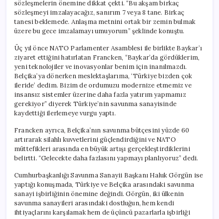
sözleşmelerin önemine dikkat çekti. “Bu akşam birkaç
sözleşmeyi imzalayacağız, sanırım 7 veya 8 tane. Birkaç
tanesi beklemede. Anlaşma metnini ortak bir zemin bulmak
üzere bu gece imzalamayı umuyorum” şeklinde konuştu.
Üç yıl önce NATO Parlamenter Asamblesi ile birlikte Baykar’ı
ziyaret ettiğini hatırlatan Francken, “Baykar’da gördüklerim,
yeni teknolojiler ve inovasyonlar benim için inanılmazdı.
Belçika’ya dönerken meslektaşlarıma, ‘Türkiye bizden çok
ileride’ dedim. Bizim de ordumuzu modernize etmemiz ve
insansız sistemler üzerine daha fazla yatırım yapmamız
gerekiyor” diyerek Türkiye’nin savunma sanayisinde
kaydettiği ilerlemeye vurgu yaptı.
Francken ayrıca, Belçika’nın savunma bütçesini yüzde 60
artırarak silahlı kuvvetlerini güçlendirdiğini ve NATO
müttefikleri arasında en büyük artışı gerçekleştirdiklerini
belirtti. “Gelecekte daha fazlasını yapmayı planlıyoruz” dedi.
Cumhurbaşkanlığı Savunma Sanayii Başkanı Haluk Görgün ise
yaptığı konuşmada, Türkiye ve Belçika arasındaki savunma
sanayi işbirliğinin önemine değindi. Görgün, iki ülkenin
savunma sanayileri arasındaki dostluğun, hem kendi
ihtiyaçlarını karşılamak hem de üçüncü pazarlarla işbirliği