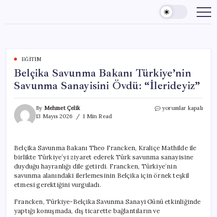
Skip
to
content
EĞITIM
Belçika Savunma Bakanı Türkiye’nin
Savunma Sanayisini Övdü: “İlerideyiz”
Belçika
By
Mehmet Çelik
yorumlar kapalı
Savunma
13 Mayıs 2026
1 Min Read
Bakanı
Türkiye’nin
Savunma
Belçika Savunma Bakanı Theo Francken, Kraliçe Mathilde ile
Sanayisini
birlikte Türkiye’yi ziyaret ederek Türk savunma sanayisine
Övdü:
“İlerideyiz”
duyduğu hayranlığı dile getirdi. Francken, Türkiye’nin
için
savunma alanındaki ilerlemesinin Belçika için örnek teşkil
etmesi gerektiğini vurguladı.
Francken, Türkiye-Belçika Savunma Sanayi Günü etkinliğinde
yaptığı konuşmada, dış ticarette bağlantıların ve