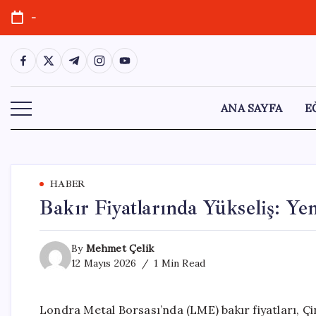
Skip
-
to
content
https://www.facebook.com/
https://twitter.com/
https://t.me/
https://www.instagram.com/
https://youtube.com/
ANA SAYFA
E
HABER
Bakır Fiyatlarında Yükseliş: Ye
By
Mehmet Çelik
12 Mayıs 2026
1 Min Read
Londra Metal Borsası’nda (LME) bakır fiyatları, Çin