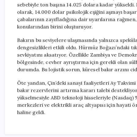
sebebiyle ton başına 14.025 dolara kadar yükseldi.
olarak, 14.000 dolar psikolojik eşiğini aşmayı baş
çabalarının zayıfladığına dair uyarılarına rağmen, 
konularından birini oluşturuyor.
Bakırın bu seviyelere ulaşmasında yalnızca spekül
dengesizlikleri etkili oldu. Hürmüz Boğazı’ndaki tık
sevkiyatını aksatıyor. Özellikle Zambiya ve Demokr
bölgesinde, cevher ayrıştırma için gerekli olan sülf
durumda. Bu lojistik sorun, küresel bakır arzını cid
Öte yandan, Çin’deki sanayi faaliyetleri Ay Takvimi
bakır rezervlerini artırma kararı talebi destekliyo
yükselmesiyle ABD teknoloji hisseleriyle (Nasdaq) 
merkezleri ve elektrikli araç altyapısı için hayati 
haline geldi.