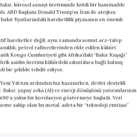
Beklentisi
 Bakır, küresel sanayi üretiminde kritik bir hammadde
için
ardı. ABD Başkanı Donald Trump’ın İran ile ateşkes
bakır fiyatlarındaki hareketlilik piyasanın en önemli
atif hareketler değil, aynı zamanda somut arz-talep
anıklık, petrol rafinerilerinden elde edilen kükürt
atik Kongo Cumhuriyeti gibi Afrika’daki “Bakır Kuşağı”
ürik asidin üretimi kükürdeki sıkıntılara bağlı kalmış
di bir şekilde tehdit ediyor.
 Yeni Yılı’nın ardından hız kazanırken, devlet destekli
r. Bakır, yapay zeka (AI) ve enerji dönüşümü yatırımlarının
%90’a yakın bir korelasyon göstermeye başladı. Veri
öneme sahip olan bu metal, adeta bir “teknoloji emtiası”