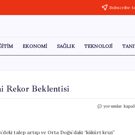
Subscribe t
ĞİTİM
EKONOMİ
SAĞLIK
TEKNOLOJİ
TANI
ni Rekor Beklentisi
Bakır
yorumlar kapal
Fiyatlarında
Yükseliş:
Yeni
Rekor
’deki talep artışı ve Orta Doğu’daki “kükürt krizi”