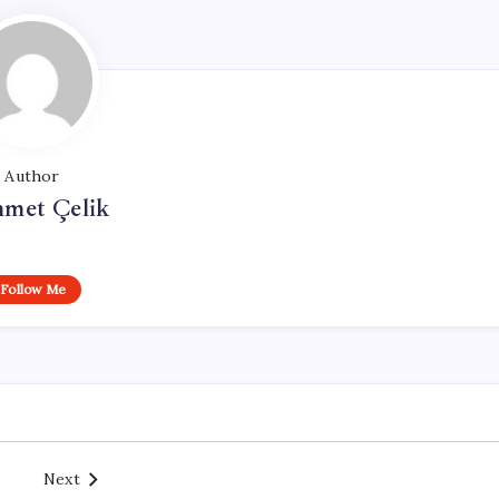
Author
met Çelik
Follow Me
Next