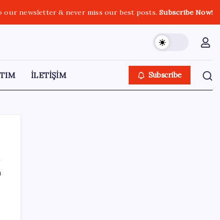
o our newsletter & never miss our best posts.
Subscribe Now!
TIM
İLETİŞİM
Subscribe
ı
SON YAZILAR
ABD ile ticaret gerilimine rağmen artış: Çin
malları tüm dünyayı sarıyor