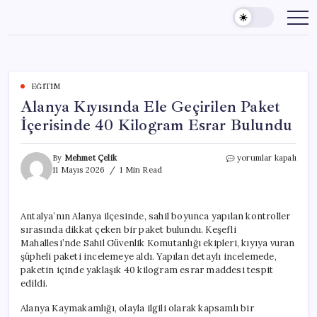
Skip
to
content
EĞITIM
Alanya Kıyısında Ele Geçirilen Paket
İçerisinde 40 Kilogram Esrar Bulundu
Alanya
By
Mehmet Çelik
yorumlar kapalı
Kıyısında
11 Mayıs 2026
1 Min Read
Ele
Geçirilen
Paket
Antalya’nın Alanya ilçesinde, sahil boyunca yapılan kontroller
İçerisinde
sırasında dikkat çeken bir paket bulundu. Keşefli
40
Kilogram
Mahallesi’nde Sahil Güvenlik Komutanlığı ekipleri, kıyıya vuran
Esrar
şüpheli paketi incelemeye aldı. Yapılan detaylı incelemede,
Bulundu
paketin içinde yaklaşık 40 kilogram esrar maddesi tespit
için
edildi.
Alanya Kaymakamlığı, olayla ilgili olarak kapsamlı bir