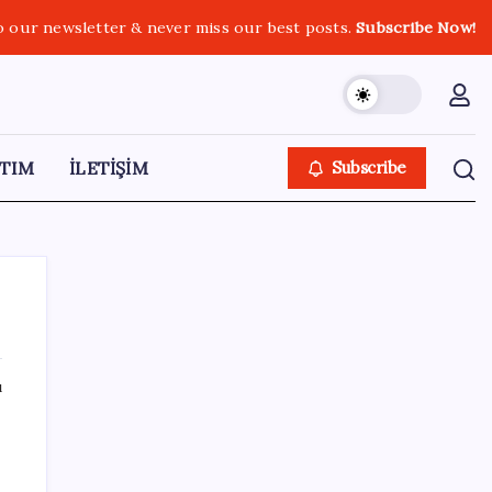
o our newsletter & never miss our best posts.
Subscribe Now!
TIM
İLETİŞİM
Subscribe
ı
SON YAZILAR
Ev sahipleri dikkat: 2027 emlak vergisi
hesaplamasında yeni dönem başladı!