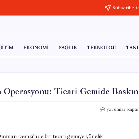
Subscribe t
ĞİTİM
EKONOMİ
SAĞLIK
TEKNOLOJİ
TANI
a Operasyonu: Ticari Gemide Baskın
ABD’den
yorumlar kapal
İran’a
Yönelik
Abluka
Operasyonu:
man Denizi’nde bir ticari gemiye yönelik