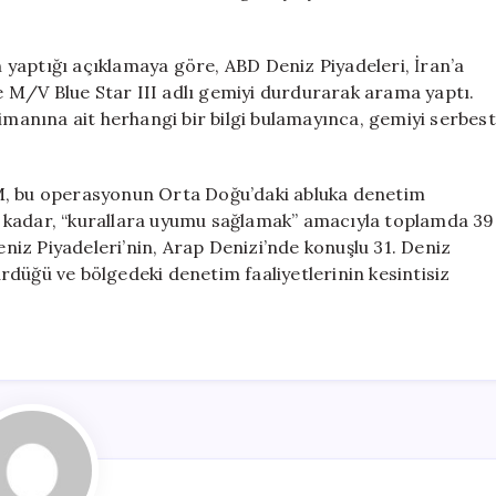
Ticari
Gemide
Baskın
ğı açıklamaya göre, ABD Deniz Piyadeleri, İran’a
için
le M/V Blue Star III adlı gemiyi durdurarak arama yaptı.
limanına ait herhangi bir bilgi bulamayınca, gemiyi serbest
u operasyonun Orta Doğu’daki abluka denetim
ana kadar, “kurallara uyumu sağlamak” amacıyla toplamda 39
Deniz Piyadeleri’nin, Arap Denizi’nde konuşlu 31. Deniz
düğü ve bölgedeki denetim faaliyetlerinin kesintisiz