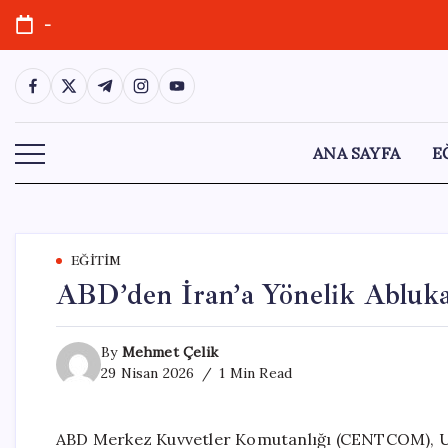
Skip
-
to
content
https://www.facebook.com/
https://twitter.com/
https://t.me/
https://www.instagram.com/
https://youtube.com/
ANA SAYFA
E
EĞITIM
ABD’den İran’a Yönelik Abluk
By
Mehmet Çelik
29 Nisan 2026
1 Min Read
ABD Merkez Kuvvetler Komutanlığı (CENTCOM), Um