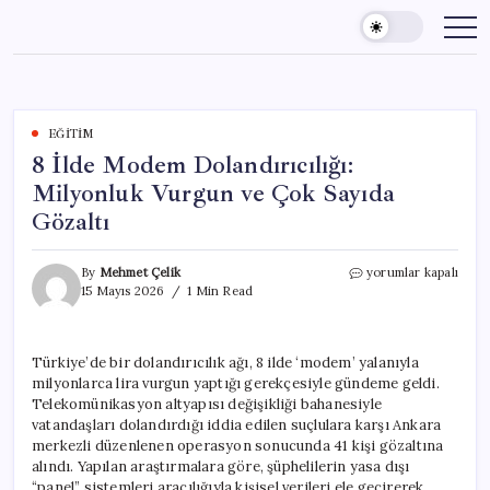
Skip
to
content
EĞITIM
8 İlde Modem Dolandırıcılığı:
Milyonluk Vurgun ve Çok Sayıda
Gözaltı
8
By
Mehmet Çelik
yorumlar kapalı
İlde
15 Mayıs 2026
1 Min Read
Modem
Dolandırıcılığı:
Milyonluk
Türkiye’de bir dolandırıcılık ağı, 8 ilde ‘modem’ yalanıyla
Vurgun
milyonlarca lira vurgun yaptığı gerekçesiyle gündeme geldi.
ve
Çok
Telekomünikasyon altyapısı değişikliği bahanesiyle
Sayıda
vatandaşları dolandırdığı iddia edilen suçlulara karşı Ankara
Gözaltı
merkezli düzenlenen operasyon sonucunda 41 kişi gözaltına
için
alındı. Yapılan araştırmalara göre, şüphelilerin yasa dışı
“panel” sistemleri aracılığıyla kişisel verileri ele geçirerek