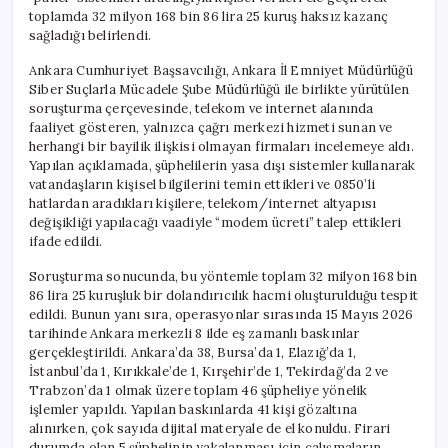
toplamda 32 milyon 168 bin 86 lira 25 kuruş haksız kazanç
sağladığı belirlendi.
Ankara Cumhuriyet Başsavcılığı, Ankara İl Emniyet Müdürlüğü
Siber Suçlarla Mücadele Şube Müdürlüğü ile birlikte yürütülen
soruşturma çerçevesinde, telekom ve internet alanında
faaliyet gösteren, yalnızca çağrı merkezi hizmeti sunan ve
herhangi bir bayilik ilişkisi olmayan firmaları incelemeye aldı.
Yapılan açıklamada, şüphelilerin yasa dışı sistemler kullanarak
vatandaşların kişisel bilgilerini temin ettikleri ve 0850’li
hatlardan aradıkları kişilere, telekom/internet altyapısı
değişikliği yapılacağı vaadiyle “modem ücreti” talep ettikleri
ifade edildi.
Soruşturma sonucunda, bu yöntemle toplam 32 milyon 168 bin
86 lira 25 kuruşluk bir dolandırıcılık hacmi oluşturulduğu tespit
edildi. Bunun yanı sıra, operasyonlar sırasında 15 Mayıs 2026
tarihinde Ankara merkezli 8 ilde eş zamanlı baskınlar
gerçekleştirildi. Ankara’da 38, Bursa’da 1, Elazığ’da 1,
İstanbul’da 1, Kırıkkale’de 1, Kırşehir’de 1, Tekirdağ’da 2 ve
Trabzon’da 1 olmak üzere toplam 46 şüpheliye yönelik
işlemler yapıldı. Yapılan baskınlarda 41 kişi gözaltına
alınırken, çok sayıda dijital materyale de el konuldu. Firari
durumda olan 5 şüphelinin yakalanması için çalışmaların