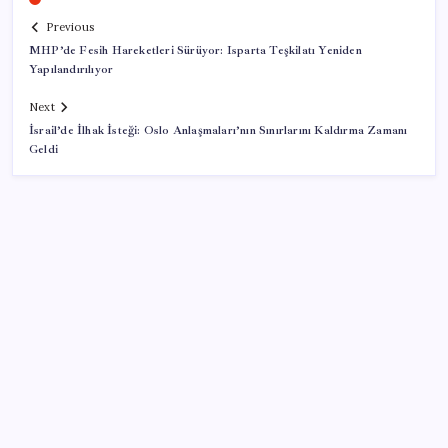
Previous
MHP’de Fesih Hareketleri Sürüyor: Isparta Teşkilatı Yeniden
Yapılandırılıyor
Next
İsrail’de İlhak İsteği: Oslo Anlaşmaları’nın Sınırlarını Kaldırma Zamanı
Geldi
SON YAZILAR
TBMM Genel Kurulu… İYİ Partili Sunat: ‘Çocukların
suça sürüklenmesinde 25 yıllık politikalar