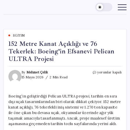
Skip
to
content
EĞITIM
152 Metre Kanat Açıklığı ve 76
Tekerlek: Boeing’in Efsanevi Pelican
ULTRA Projesi
152
By
Mehmet Çelik
yorumlar kapalı
Metre
15 Mayıs 2026
2 Min Read
Kanat
Açıklığı
ve
Boeing’in geliştirdiği Pelican ULTRA projesi, tarihin en sıra
76
dışı uçak tasarımlarından biri olarak dikkat çekiyor. 152 metre
Tekerlek:
Boeing’in
kanat açıklığı, 76 tekerlekli iniş sistemi ve 1.270 ton kapasite
Efsanevi
ile öne çıkan bu devasa uçak, okyanuslar üzerinde ağır yük
Pelican
taşımak amacıyla tasarlanmıştı. Ancak, proje maalesef üretim
ULTRA
aşamasına geçemeden tarihin tozlu sayfalarında yerini aldı.
Projesi