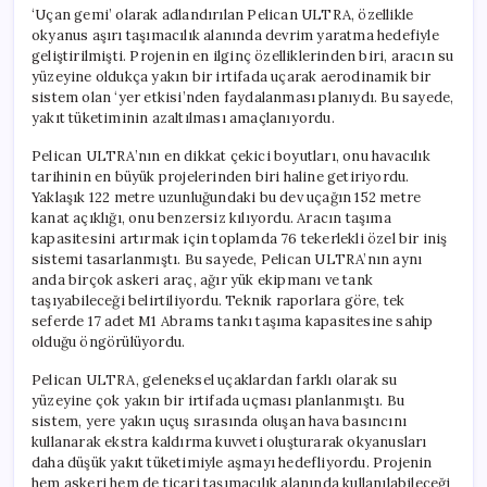
için
‘Uçan gemi’ olarak adlandırılan Pelican ULTRA, özellikle
okyanus aşırı taşımacılık alanında devrim yaratma hedefiyle
geliştirilmişti. Projenin en ilginç özelliklerinden biri, aracın su
yüzeyine oldukça yakın bir irtifada uçarak aerodinamik bir
sistem olan ‘yer etkisi’nden faydalanması planıydı. Bu sayede,
yakıt tüketiminin azaltılması amaçlanıyordu.
Pelican ULTRA’nın en dikkat çekici boyutları, onu havacılık
tarihinin en büyük projelerinden biri haline getiriyordu.
Yaklaşık 122 metre uzunluğundaki bu dev uçağın 152 metre
kanat açıklığı, onu benzersiz kılıyordu. Aracın taşıma
kapasitesini artırmak için toplamda 76 tekerlekli özel bir iniş
sistemi tasarlanmıştı. Bu sayede, Pelican ULTRA’nın aynı
anda birçok askeri araç, ağır yük ekipmanı ve tank
taşıyabileceği belirtiliyordu. Teknik raporlara göre, tek
seferde 17 adet M1 Abrams tankı taşıma kapasitesine sahip
olduğu öngörülüyordu.
Pelican ULTRA, geleneksel uçaklardan farklı olarak su
yüzeyine çok yakın bir irtifada uçması planlanmıştı. Bu
sistem, yere yakın uçuş sırasında oluşan hava basıncını
kullanarak ekstra kaldırma kuvveti oluşturarak okyanusları
daha düşük yakıt tüketimiyle aşmayı hedefliyordu. Projenin
hem askeri hem de ticari taşımacılık alanında kullanılabileceği