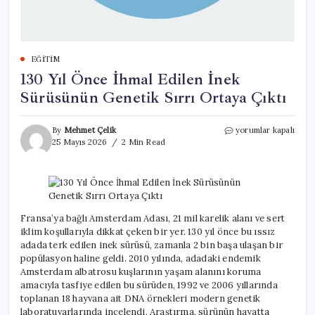
EĞITIM
130 Yıl Önce İhmal Edilen İnek
Sürüsünün Genetik Sırrı Ortaya Çıktı
130
By
Mehmet Çelik
yorumlar kapalı
Yıl
25 Mayıs 2026
2 Min Read
Önce
İhmal
Edilen
İnek
Sürüsünün
Genetik
Fransa’ya bağlı Amsterdam Adası, 21 mil karelik alanı ve sert
Sırrı
iklim koşullarıyla dikkat çeken bir yer. 130 yıl önce bu ıssız
Ortaya
adada terk edilen inek sürüsü, zamanla 2 bin başa ulaşan bir
Çıktı
popülasyon haline geldi. 2010 yılında, adadaki endemik
için
Amsterdam albatrosu kuşlarının yaşam alanını koruma
amacıyla tasfiye edilen bu sürüden, 1992 ve 2006 yıllarında
toplanan 18 hayvana ait DNA örnekleri modern genetik
laboratuvarlarında incelendi. Araştırma, sürünün hayatta