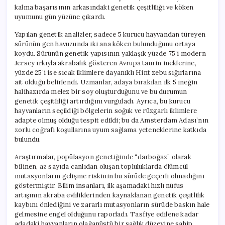
kalma başarısının arkasındaki genetik çeşitliliği ve köken
uyumunu gün yüzüne çıkardı.
Yapılan genetik analizler, sadece 5 kurucu hayvandan türeyen
sürünün gen havuzunda iki ana köken bulunduğunu ortaya
koydu. Sürünün genetik yapısının yaklaşık yüzde 75’i modern
Jersey ırkıyla akrabalık gösteren Avrupa taurin ineklerine,
yüzde 25’i ise sıcak iklimlere dayanıklı Hint zebu sığırlarına
ait olduğu belirlendi. Uzmanlar, adaya bırakılan ilk 5 ineğin
halihazırda melez bir soy oluşturduğunu ve bu durumun
genetik çeşitliliği artırdığını vurguladı. Ayrıca, bu kurucu
hayvanların seçildiği bölgelerin soğuk ve rüzgarlı iklimlere
adapte olmuş olduğu tespit edildi; bu da Amsterdam Adası’nın
zorlu coğrafi koşullarına uyum sağlama yeteneklerine katkıda
bulundu.
Araştırmalar, popülasyon genetiğinde “darboğaz” olarak
bilinen, az sayıda canlıdan oluşan topluluklarda ölümcül
mutasyonların gelişme riskinin bu sürüde geçerli olmadığını
göstermiştir. Bilim insanları, ilk aşamadaki hızlı nüfus
artışının akraba evliliklerinden kaynaklanan genetik çeşitlilik
kaybını önlediğini ve zararlı mutasyonların sürüde baskın hale
gelmesine engel olduğunu raporladı. Tasfiye edilene kadar
adadaki hayvanların olağanüstü bir sağlık düzeyine sahip