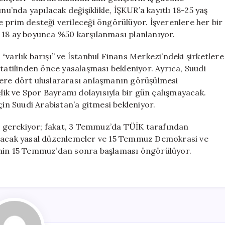
nu’nda yapılacak değişiklikle, İŞKUR’a kayıtlı 18-25 yaş
 prim desteği verileceği öngörülüyor. İşverenlere her bir
 18 ay boyunca %50 karşılanması planlanıyor.
“varlık barışı” ve İstanbul Finans Merkezi’ndeki şirketlere
 tatilinden önce yasalaşması bekleniyor. Ayrıca, Suudi
zere dört uluslararası anlaşmanın görüşülmesi
ik ve Spor Bayramı dolayısıyla bir gün çalışmayacak.
çin Suudi Arabistan’a gitmesi bekleniyor.
 gerekiyor; fakat, 3 Temmuz’da TÜİK tarafından
ılacak yasal düzenlemeler ve 15 Temmuz Demokrasi ve
tilinin 15 Temmuz’dan sonra başlaması öngörülüyor.