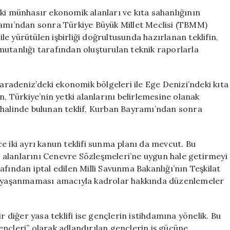
Yasa
ki münhasır ekonomik alanları ve kıta sahanlığının
Tasarısını
ramı’ndan sonra Türkiye Büyük Millet Meclisi (TBMM)
Bayram
ile yürütülen işbirliği doğrultusunda hazırlanan teklifin,
Sonrası
mutanlığı tarafından oluşturulan teknik raporlarla
TBMM’ye
Sunmaya
Hazırlanıyor
Karadeniz’deki ekonomik bölgeleri ile Ege Denizi’ndeki kıta
için
n, Türkiye’nin yetki alanlarını belirlemesine olanak
 halinde bulunan teklif, Kurban Bayramı’ndan sonra
e iki ayrı kanun teklifi sunma planı da mevcut. Bu
ev alanlarını Cenevre Sözleşmeleri’ne uygun hale getirmeyi
fından iptal edilen Milli Savunma Bakanlığı’nın Teşkilat
un yaşanmaması amacıyla kadrolar hakkında düzenlemeler
iğer yasa teklifi ise gençlerin istihdamına yönelik. Bu
nçleri” olarak adlandırılan gençlerin iş gücüne