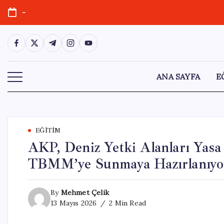
Skip
-
to
content
https://www.facebook.com/
https://twitter.com/
https://t.me/
https://www.instagram.com/
https://youtube.com/
ANA SAYFA
E
EĞITIM
AKP, Deniz Yetki Alanları Yasa
TBMM’ye Sunmaya Hazırlanıyo
By
Mehmet Çelik
13 Mayıs 2026
2 Min Read