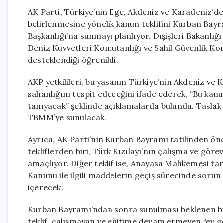
AK Parti, Türkiye’nin Ege, Akdeniz ve Karadeniz’de
belirlenmesine yönelik kanun teklifini Kurban Bay
Başkanlığı’na sunmayı planlıyor. Dışişleri Bakanlığı 
Deniz Kuvvetleri Komutanlığı ve Sahil Güvenlik Ko
desteklendiği öğrenildi.
AKP yetkilileri, bu yasanın Türkiye’nin Akdeniz ve 
sahanlığını tespit edeceğini ifade ederek, “Bu kanu
tanıyacak” şeklinde açıklamalarda bulundu. Taslak
TBMM’ye sunulacak.
Ayrıca, AK Parti’nin Kurban Bayramı tatilinden önc
tekliflerden biri, Türk Kızılayı’nın çalışma ve gör
amaçlıyor. Diğer teklif ise, Anayasa Mahkemesi tara
Kanunu ile ilgili maddelerin geçiş sürecinde sor
içerecek.
Kurban Bayramı’ndan sonra sunulması beklenen bir d
teklif, çalışmayan ve eğitime devam etmeyen “ev ge