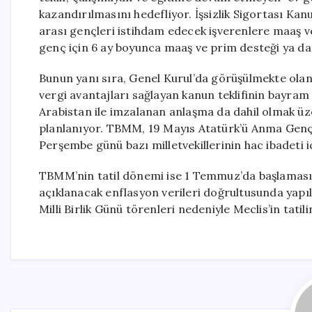
kazandırılmasını hedefliyor. İşsizlik Sigortası Kanu
arası gençleri istihdam edecek işverenlere maaş ve
genç için 6 ay boyunca maaş ve prim desteği ya da
Bunun yanı sıra, Genel Kurul’da görüşülmekte olan 
vergi avantajları sağlayan kanun teklifinin bayram
Arabistan ile imzalanan anlaşma da dahil olmak ü
planlanıyor. TBMM, 19 Mayıs Atatürk’ü Anma Gençl
Perşembe günü bazı milletvekillerinin hac ibadeti i
TBMM’nin tatil dönemi ise 1 Temmuz’da başlaması
açıklanacak enflasyon verileri doğrultusunda yap
Milli Birlik Günü törenleri nedeniyle Meclis’in ta