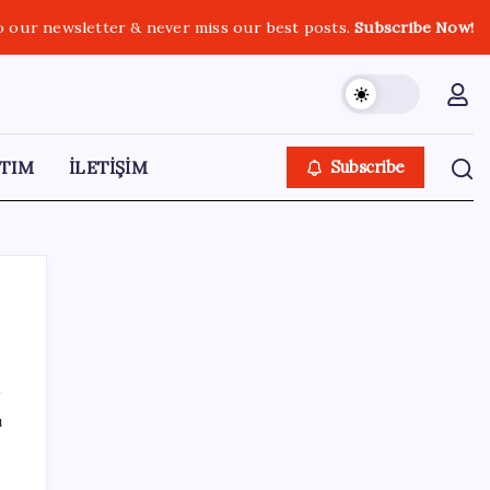
o our newsletter & never miss our best posts.
Subscribe Now!
TIM
İLETİŞİM
Subscribe
SON YAZILAR
ı
Epic Games’in 13 Ağustos’a kadar ücretsiz
verdiği oyunlar belli oldu