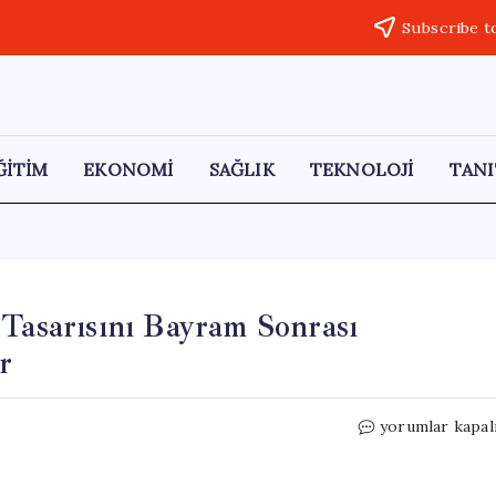
Subscribe t
ĞİTİM
EKONOMİ
SAĞLIK
TEKNOLOJİ
TANI
 Tasarısını Bayram Sonrası
r
AKP,
yorumlar kapal
Deniz
Yetki
Alanları